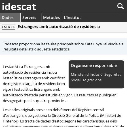
idescat
Dades
Serveis
Mètodes
L'Institut
Estrangers amb autorització de residència
ESTRES
L'Idescat proporciona les taules principals sobre Catalunya i el vincle als
resultats detallats d'aquesta estadística.
Organisme responsable
L'estadística Estrangers amb
autorització de residència inclou
Ministeri d'Inclusió, Seguretat
l'estadística Estrangers amb certificat
Social i Migracions
de registre o targeta de residència en
vigor i l'estadística Estrangers amb
autorització d'estada per estudis en vigor. Els resultats es publiquen
desagregats per les quatre províncies.
Les dades originals provenen dels fitxers del Registre central
d'estrangers, que gestiona la Direcció General de la Policia (Ministeri de
l'Interior). Es tracta de dades d'estoc segons les característiques dels
sol·licitants, corresponents al darrer semestre de l'any (amb data a 31 de