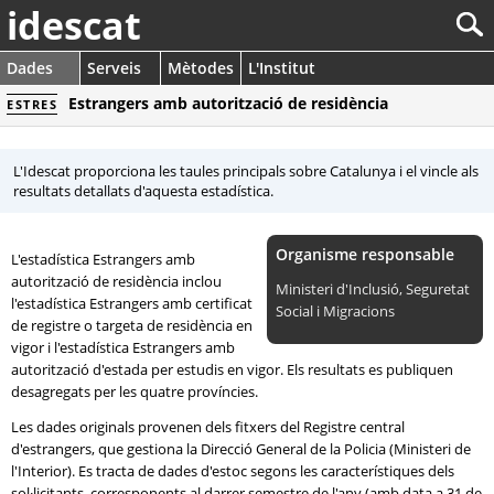
idescat
Dades
Serveis
Mètodes
L'Institut
Estrangers amb autorització de residència
ESTRES
L'Idescat proporciona les taules principals sobre Catalunya i el vincle als
resultats detallats d'aquesta estadística.
Organisme responsable
L'estadística Estrangers amb
autorització de residència inclou
Ministeri d'Inclusió, Seguretat
l'estadística Estrangers amb certificat
Social i Migracions
de registre o targeta de residència en
vigor i l'estadística Estrangers amb
autorització d'estada per estudis en vigor. Els resultats es publiquen
desagregats per les quatre províncies.
Les dades originals provenen dels fitxers del Registre central
d'estrangers, que gestiona la Direcció General de la Policia (Ministeri de
l'Interior). Es tracta de dades d'estoc segons les característiques dels
sol·licitants, corresponents al darrer semestre de l'any (amb data a 31 de