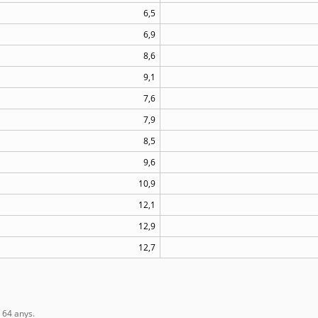
6,5
6,9
8,6
9,1
7,6
7,9
8,5
9,6
10,9
12,1
12,9
12,7
 64 anys.