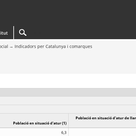
titut
ocial
Indicadors per Catalunya i comarques
Població en situació d'atur de ll
Població en situació d'atur (1)
6,3