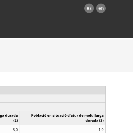
es
en
arga durada
Població en situació d'atur de molt llarga
(2)
durada (3)
3,0
1,9