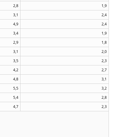
2,8
1,9
3,1
2,4
4,9
2,4
3,4
1,9
2,9
1,8
3,1
2,0
3,5
2,3
4,2
2,7
4,8
3,1
5,5
3,2
5,4
2,8
4,7
2,3