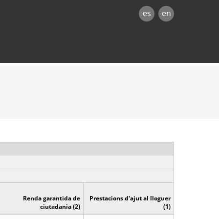
es
en
Renda garantida de
Prestacions d'ajut al lloguer
ciutadania (2)
(1)