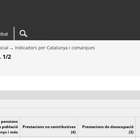
titut
ocial
Indicadors per Catalunya i comarques
. 1/2
s pensions
a població
Prestacions no contributives
Prestacions de desocupació
anys i més
(4)
(3)