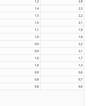
1,2
2,8
1,4
2,3
1,5
2,2
1,5
2,1
1,1
1,9
1,0
1,8
0,9
2,2
0,9
2,1
1,0
1,7
1,0
1,3
0,9
0,6
0,8
0,7
0,8
0,6