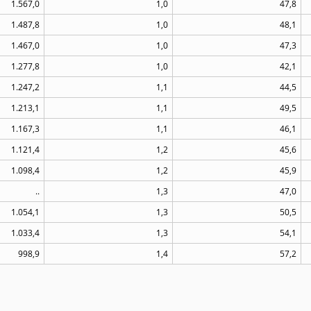
1.567,0
1,0
47,8
1.487,8
1,0
48,1
1.467,0
1,0
47,3
1.277,8
1,0
42,1
1.247,2
1,1
44,5
1.213,1
1,1
49,5
1.167,3
1,1
46,1
1.121,4
1,2
45,6
1.098,4
1,2
45,9
..
1,3
47,0
1.054,1
1,3
50,5
1.033,4
1,3
54,1
998,9
1,4
57,2