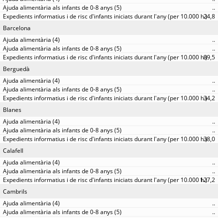
..
24,8
Barcelona
..
..
89,5
Berguedà
..
..
34,2
Blanes
..
..
38,0
Calafell
..
..
127,2
Cambrils
..
..