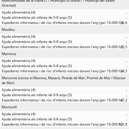
Mancomunitat de la Plana (11 municipis d'Osona i 1 municipi del Vallès
Oriental)
..
..
36,6
Manlleu
..
..
35,5
Manresa
..
..
34,5
Maresme (sense el Masnou, Mataró, Pineda de Mar, Premià de Mar i Vilassar
de Mar)
..
..
47,2
Martorell
..
..
101,8