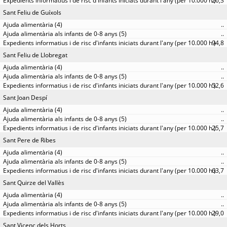
26,3
Sant Feliu de Guíxols
..
..
94,8
Sant Feliu de Llobregat
..
..
52,6
Sant Joan Despí
..
..
25,7
Sant Pere de Ribes
..
..
63,7
Sant Quirze del Vallès
..
..
29,0
Sant Vicenç dels Horts