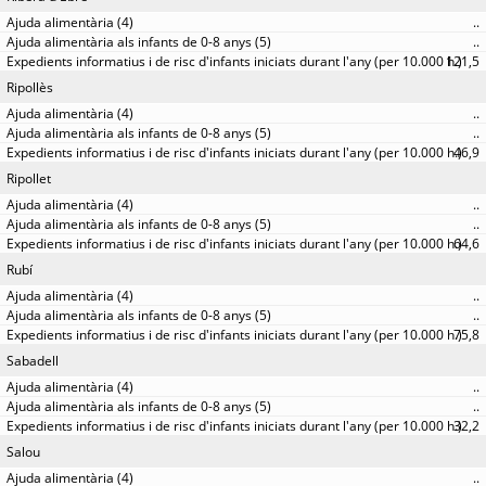
..
..
121,5
Ripollès
..
..
46,9
Ripollet
..
..
64,6
Rubí
..
..
75,8
Sabadell
..
..
32,2
Salou
..