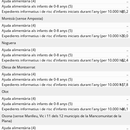
..
..
85,2
Montsià (sense Amposta)
..
..
70,0
Noguera
..
..
82,4
Olesa de Montserrat
..
..
117,8
Olot
..
..
46,1
Osona (sense Manlleu, Vic i 11 dels 12 municipis de la Mancomunitat de la
Plana)
..