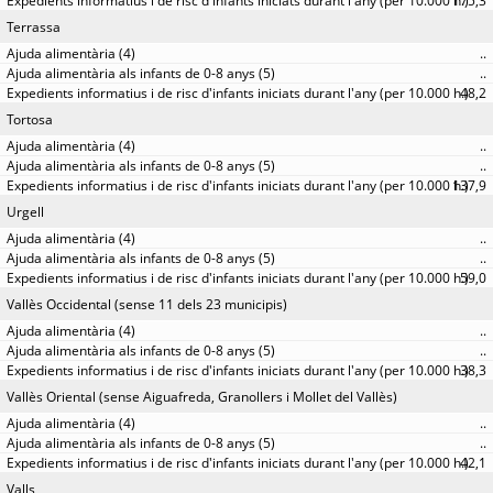
175,3
Terrassa
..
..
48,2
Tortosa
..
..
137,9
Urgell
..
..
59,0
Vallès Occidental (sense 11 dels 23 municipis)
..
..
38,3
Vallès Oriental (sense Aiguafreda, Granollers i Mollet del Vallès)
..
..
42,1
Valls