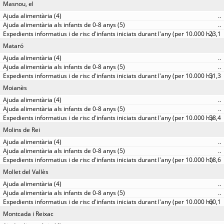
Masnou, el
..
..
23,1
Mataró
..
..
51,3
Moianès
..
..
58,4
Molins de Rei
..
..
18,6
Mollet del Vallès
..
..
60,1
Montcada i Reixac