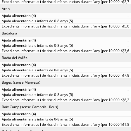
62,7
Aran
..
..
45,0
Badalona
..
..
123,6
Badia del Vallès
..
..
47,8
Bages (sense Manresa)
..
..
38,2
Baix Camp (sense Cambrils i Reus)
..
..
141,8