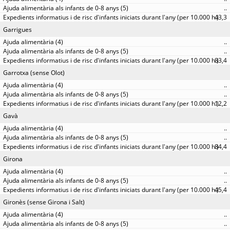
..
43,3
Garrigues
..
..
83,4
Garrotxa (sense Olot)
..
..
12,2
Gavà
..
..
84,4
Girona
..
..
45,4
Gironès (sense Girona i Salt)
..
..