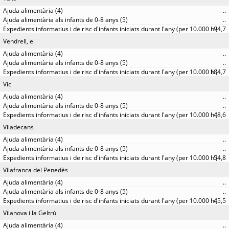
..
..
94,7
Vendrell, el
..
..
184,7
Vic
..
..
48,6
Viladecans
..
..
54,8
Vilafranca del Penedès
..
..
45,5
Vilanova i la Geltrú
..