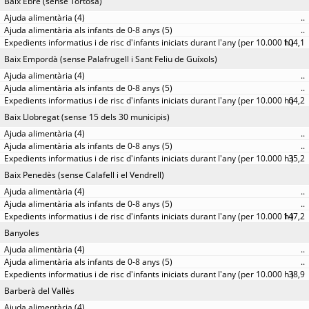
Baix Ebre (sense Tortosa)
..
..
104,1
Baix Empordà (sense Palafrugell i Sant Feliu de Guíxols)
..
..
64,2
Baix Llobregat (sense 15 dels 30 municipis)
..
..
35,2
Baix Penedès (sense Calafell i el Vendrell)
..
..
147,2
Banyoles
..
..
38,9
Barberà del Vallès
..