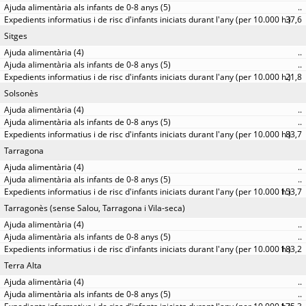
..
37,6
Sitges
..
..
21,8
Solsonès
..
..
83,7
Tarragona
..
..
153,7
Tarragonès (sense Salou, Tarragona i Vila-seca)
..
..
183,2
Terra Alta
..
..