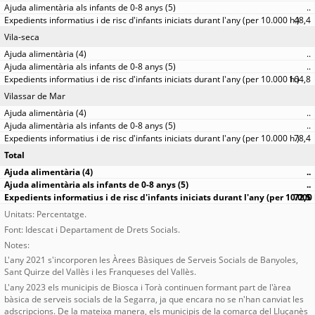
..
48,4
Vila-seca
..
..
164,8
Vilassar de Mar
..
..
78,4
Total
..
..
72,5
Unitats: Percentatge.
Font: Idescat i Departament de Drets Socials.
Notes:
L'any 2021 s'incorporen les Àrees Bàsiques de Serveis Socials de Banyoles,
Sant Quirze del Vallès i les Franqueses del Vallès.
L'any 2023 els municipis de Biosca i Torà continuen formant part de l'àrea
bàsica de serveis socials de la Segarra, ja que encara no se n'han canviat les
adscripcions. De la mateixa manera, els municipis de la comarca del Lluçanès