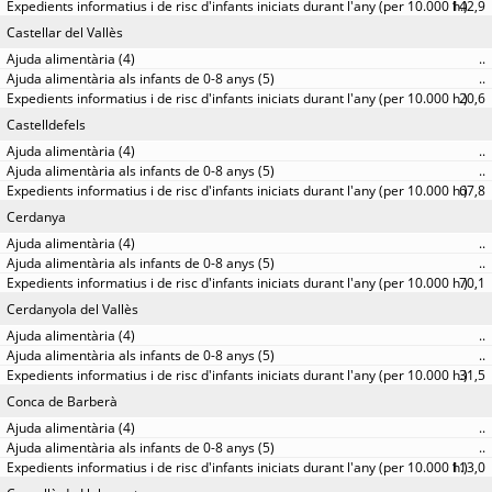
142,9
Castellar del Vallès
..
..
20,6
Castelldefels
..
..
67,8
Cerdanya
..
..
70,1
Cerdanyola del Vallès
..
..
31,5
Conca de Barberà
..
..
113,0