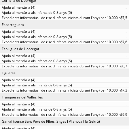
Cornellà de Llobregat
..
..
57,5
Esparreguera
..
..
67,6
Esplugues de Llobregat
..
..
80,7
Figueres
..
..
47,3
Franqueses del Vallès, les
..
..
29,9
Garraf (sense Sant Pere de Ribes, Sitges i Vilanova i la Geltrú)
..