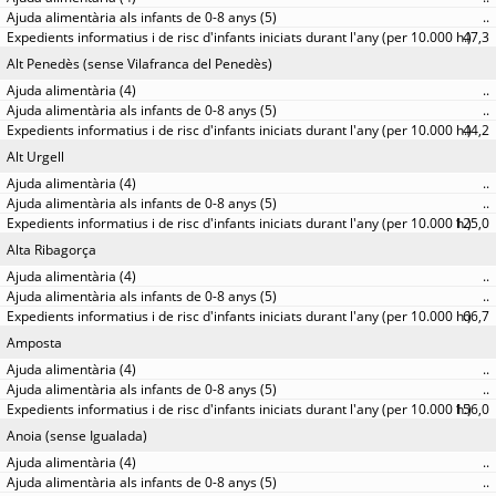
..
47,3
Alt Penedès (sense Vilafranca del Penedès)
..
..
44,2
Alt Urgell
..
..
125,0
Alta Ribagorça
..
..
66,7
Amposta
..
..
156,0
Anoia (sense Igualada)
..
..