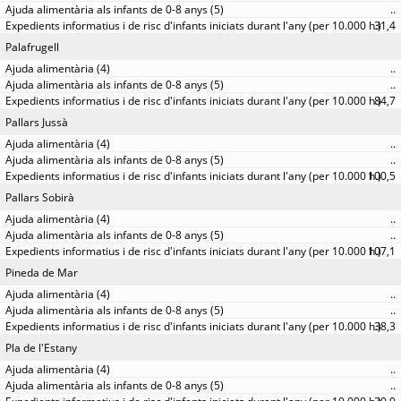
..
31,4
Palafrugell
..
..
84,7
Pallars Jussà
..
..
100,5
Pallars Sobirà
..
..
107,1
Pineda de Mar
..
..
38,3
Pla de l'Estany
..
..