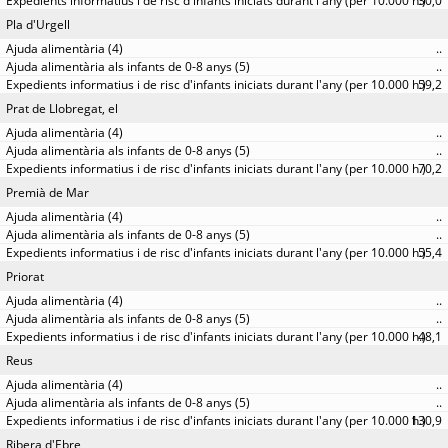
30,0
Pla d'Urgell
..
..
59,2
Prat de Llobregat, el
..
..
70,2
Premià de Mar
..
..
55,4
Priorat
..
..
48,1
Reus
..
..
130,9
Ribera d'Ebre