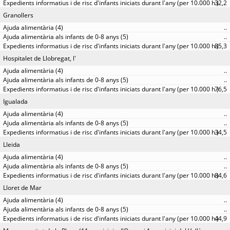
32,2
Granollers
..
..
85,3
Hospitalet de Llobregat, l'
..
..
76,5
Igualada
..
..
34,5
Lleida
..
..
84,6
Lloret de Mar
..
..
44,9