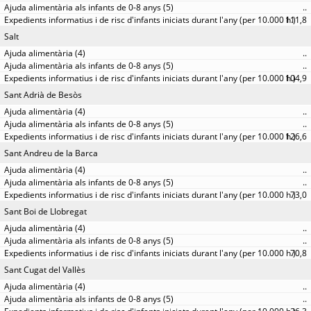
..
111,8
Salt
..
..
104,9
Sant Adrià de Besòs
..
..
126,6
Sant Andreu de la Barca
..
..
73,0
Sant Boi de Llobregat
..
..
70,8
Sant Cugat del Vallès
..
..