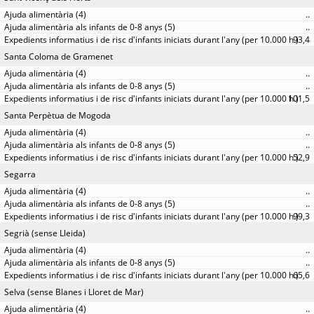
..
..
93,4
Santa Coloma de Gramenet
..
..
101,5
Santa Perpètua de Mogoda
..
..
52,9
Segarra
..
..
99,3
Segrià (sense Lleida)
..
..
65,6
Selva (sense Blanes i Lloret de Mar)
..