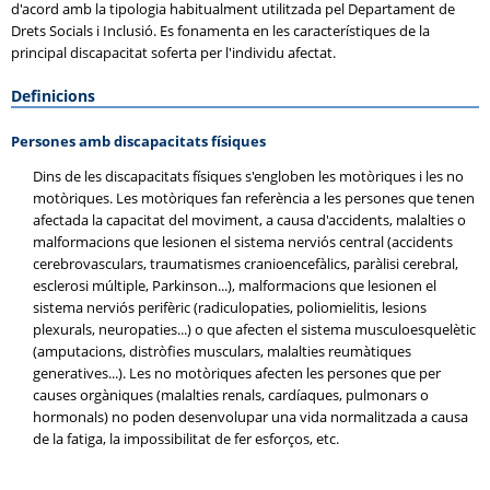
d'acord amb la tipologia habitualment utilitzada pel Departament de
Drets Socials i Inclusió. Es fonamenta en les característiques de la
principal discapacitat soferta per l'individu afectat.
Definicions
Persones amb discapacitats físiques
Dins de les discapacitats físiques s'engloben les motòriques i les no
motòriques. Les motòriques fan referència a les persones que tenen
afectada la capacitat del moviment, a causa d'accidents, malalties o
malformacions que lesionen el sistema nerviós central (accidents
cerebrovasculars, traumatismes cranioencefàlics, paràlisi cerebral,
esclerosi múltiple, Parkinson...), malformacions que lesionen el
sistema nerviós perifèric (radiculopaties, poliomielitis, lesions
plexurals, neuropaties...) o que afecten el sistema musculoesquelètic
(amputacions, distròfies musculars, malalties reumàtiques
generatives...). Les no motòriques afecten les persones que per
causes orgàniques (malalties renals, cardíaques, pulmonars o
hormonals) no poden desenvolupar una vida normalitzada a causa
de la fatiga, la impossibilitat de fer esforços, etc.