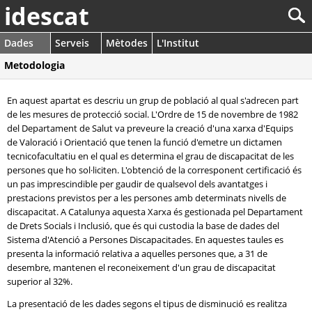
idescat
Dades
Serveis
Mètodes
L'Institut
Metodologia
En aquest apartat es descriu un grup de població al qual s'adrecen part
de les mesures de protecció social. L'Ordre de 15 de novembre de 1982
del Departament de Salut va preveure la creació d'una xarxa d'Equips
de Valoració i Orientació que tenen la funció d'emetre un dictamen
tecnicofacultatiu en el qual es determina el grau de discapacitat de les
persones que ho sol·liciten. L'obtenció de la corresponent certificació és
un pas imprescindible per gaudir de qualsevol dels avantatges i
prestacions previstos per a les persones amb determinats nivells de
discapacitat. A Catalunya aquesta Xarxa és gestionada pel Departament
de Drets Socials i Inclusió, que és qui custodia la base de dades del
Sistema d'Atenció a Persones Discapacitades. En aquestes taules es
presenta la informació relativa a aquelles persones que, a 31 de
desembre, mantenen el reconeixement d'un grau de discapacitat
superior al 32%.
La presentació de les dades segons el tipus de disminució es realitza