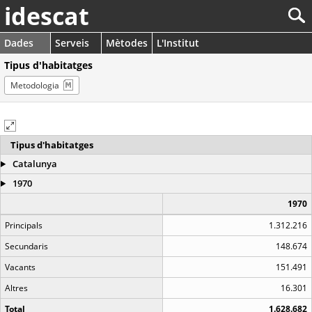
idescat
Dades
Serveis
Mètodes
L'Institut
Tipus d'habitatges
Metodologia
Tipus d'habitatges
Catalunya
1970
1970
Principals
1.312.216
Secundaris
148.674
Vacants
151.491
Altres
16.301
Total
1.628.682