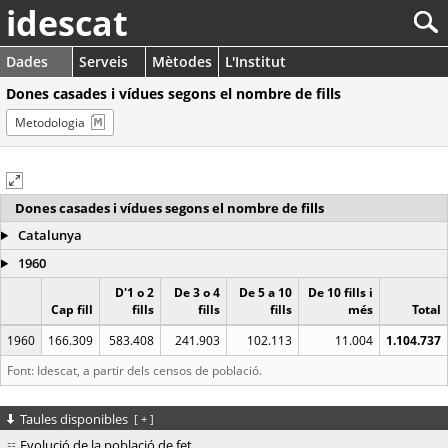
idescat
Dades
Serveis
Mètodes
L'Institut
Dones casades i vídues segons el nombre de fills
Metodologia
Dones casades i vídues segons el nombre de fills
Catalunya
1960
D'1 o 2
De 3 o 4
De 5 a 10
De 10 fills i
Cap fill
fills
fills
fills
més
Total
1960
166.309
583.408
241.903
102.113
11.004
1.104.737
Font: Idescat, a partir dels censos de població.
Taules disponibles
[
+
]
Evolució de la població de fet