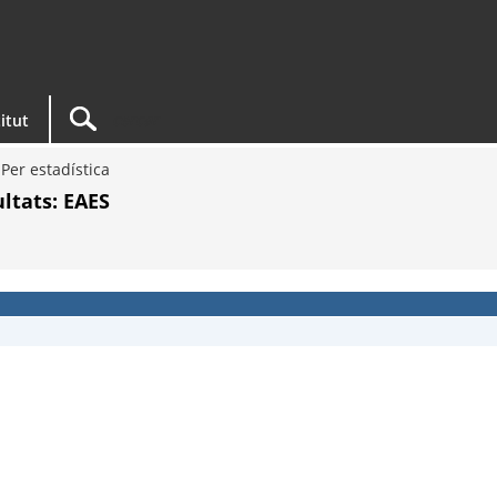
titut
Per estadística
ultats: EAES