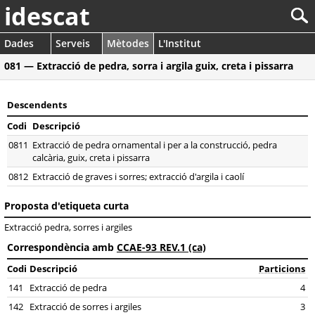
idescat
Dades
Serveis
Mètodes
L'Institut
081 — Extracció de pedra, sorra i argila guix, creta i pissarra
Descendents
Codi
Descripció
0811
Extracció de pedra ornamental i per a la construcció, pedra
calcària, guix, creta i pissarra
0812
Extracció de graves i sorres; extracció d'argila i caolí
Proposta d'etiqueta curta
Extracció pedra, sorres i argiles
Correspondència amb
CCAE-93 REV.1 (ca)
Codi
Descripció
Particions
141
Extracció de pedra
4
142
Extracció de sorres i argiles
3