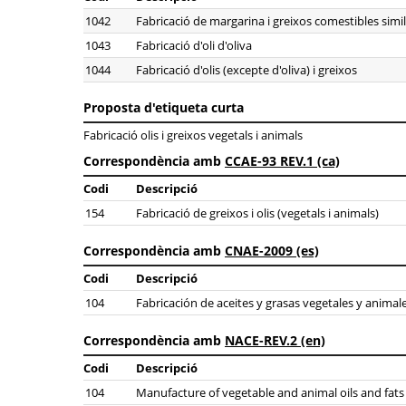
1042
Fabricació de margarina i greixos comestibles simi
1043
Fabricació d'oli d'oliva
1044
Fabricació d'olis (excepte d'oliva) i greixos
Proposta d'etiqueta curta
Fabricació olis i greixos vegetals i animals
Correspondència amb
CCAE-93 REV.1 (ca)
Codi
Descripció
154
Fabricació de greixos i olis (vegetals i animals)
Correspondència amb
CNAE-2009 (es)
Codi
Descripció
104
Fabricación de aceites y grasas vegetales y animal
Correspondència amb
NACE-REV.2 (en)
Codi
Descripció
104
Manufacture of vegetable and animal oils and fats