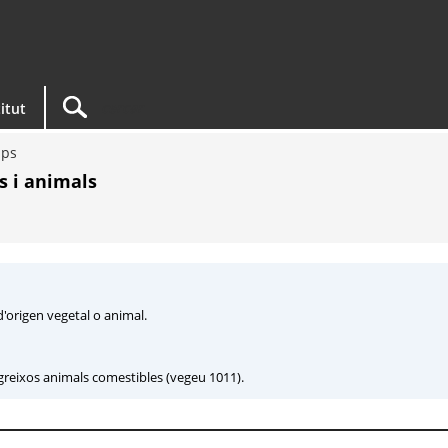
titut
ups
ls i animals
 d'origen vegetal o animal.
s greixos animals comestibles (vegeu 1011).