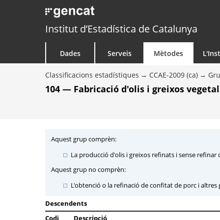
Institut d’Estadística de Catalunya
Dades
Serveis
Mètodes
L'Ins
Classificacions estadístiques
CCAE-2009 (ca)
Gr
104 — Fabricació d'olis i greixos vegeta
Aquest grup comprèn:
La producció d'olis i greixos refinats i sense refinar
Aquest grup no comprèn:
L'obtenció o la refinació de confitat de porc i altre
Descendents
Codi
Descripció