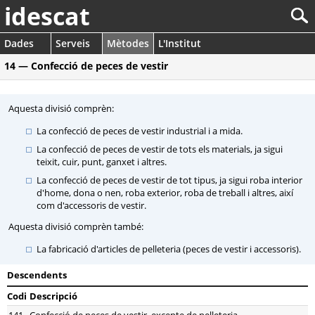
idescat
Dades
Serveis
Mètodes
L'Institut
14 — Confecció de peces de vestir
Aquesta divisió comprèn:
La confecció de peces de vestir industrial i a mida.
La confecció de peces de vestir de tots els materials, ja sigui
teixit, cuir, punt, ganxet i altres.
La confecció de peces de vestir de tot tipus, ja sigui roba interior
d'home, dona o nen, roba exterior, roba de treball i altres, així
com d'accessoris de vestir.
Aquesta divisió comprèn també:
La fabricació d'articles de pelleteria (peces de vestir i accessoris).
Descendents
Codi
Descripció