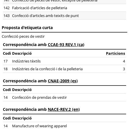
141
Confecció de peces de vestir, excepte de pelleteria
142
Fabricació d'articles de pelleteria
143
Confecció d'articles amb teixits de punt
Proposta d'etiqueta curta
Confecció peces de vestir
Correspondència amb
CCAE-93 REV.1 (ca)
Codi
Descripció
Particions
17
Indústries tèxtils
4
18
Indústries de la confecció i de la pelleteria
3
Correspondència amb
CNAE-2009 (es)
Codi
Descripció
14
Confección de prendas de vestir
Correspondència amb
NACE-REV.2 (en)
Codi
Descripció
14
Manufacture of wearing apparel