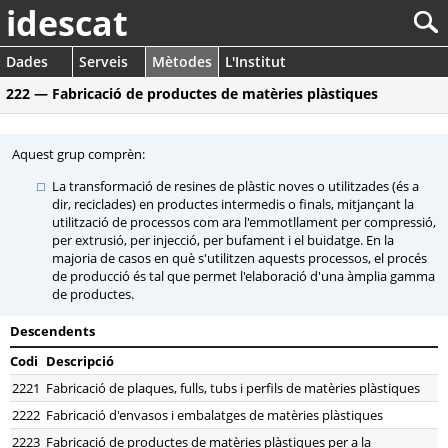
idescat
Dades
Serveis
Mètodes
L'Institut
222 — Fabricació de productes de matèries plàstiques
Aquest grup comprèn:
La transformació de resines de plàstic noves o utilitzades (és a
dir, reciclades) en productes intermedis o finals, mitjançant la
utilització de processos com ara l'emmotllament per compressió,
per extrusió, per injecció, per bufament i el buidatge. En la
majoria de casos en què s'utilitzen aquests processos, el procés
de producció és tal que permet l'elaboració d'una àmplia gamma
de productes.
Descendents
Codi
Descripció
2221
Fabricació de plaques, fulls, tubs i perfils de matèries plàstiques
2222
Fabricació d'envasos i embalatges de matèries plàstiques
2223
Fabricació de productes de matèries plàstiques per a la