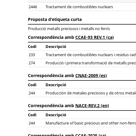
2446
Tractament de combustibles nuclears
Proposta d'etiqueta curta
Producció metalls preciosos i metalls no ferris
Correspondència amb
CCAE-93 REV.1 (ca)
Codi
Descripció
233
Tractament de combustibles nuclears i residus rad
274
Producció i primera transformació de metalls precio
Correspondència amb
CNAE-2009 (es)
Codi
Descripció
244
Producción de metales preciosos y de otros metal
Correspondència amb
NACE-REV.2 (en)
Codi
Descripció
244
Manufacture of basic precious and other non-ferr
Correspondència amb
CCAE-2025 (ca)