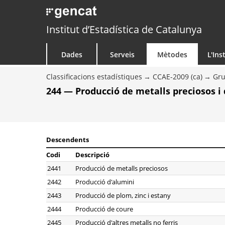
Institut d’Estadística de Catalunya
Dades
Serveis
Mètodes
L'Ins
Classificacions estadístiques
CCAE-2009 (ca)
Gr
244 — Producció de metalls preciosos i d
Descendents
Codi
Descripció
2441
Producció de metalls preciosos
2442
Producció d'alumini
2443
Producció de plom, zinc i estany
2444
Producció de coure
2445
Producció d'altres metalls no ferris