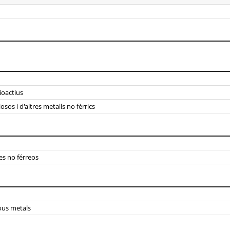
ioactius
sos i d'altres metalls no fèrrics
es no férreos
ous metals