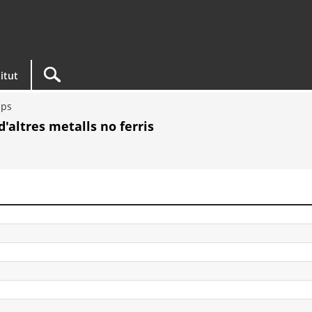
titut
ups
'altres metalls no ferris