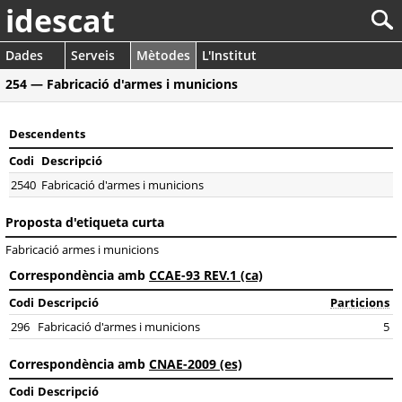
idescat
Dades
Serveis
Mètodes
L'Institut
254 — Fabricació d'armes i municions
Descendents
Codi
Descripció
2540
Fabricació d'armes i municions
Proposta d'etiqueta curta
Fabricació armes i municions
Correspondència amb
CCAE-93 REV.1 (ca)
Codi
Descripció
Particions
296
Fabricació d'armes i municions
5
Correspondència amb
CNAE-2009 (es)
Codi
Descripció