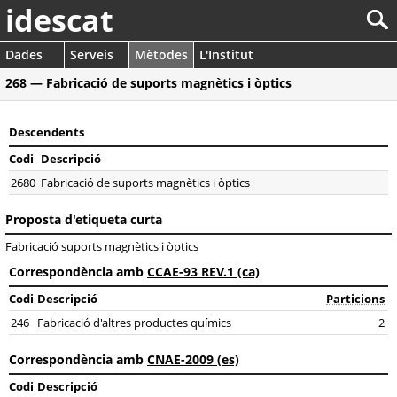
idescat
Dades
Serveis
Mètodes
L'Institut
268 — Fabricació de suports magnètics i òptics
Descendents
Codi
Descripció
2680
Fabricació de suports magnètics i òptics
Proposta d'etiqueta curta
Fabricació suports magnètics i òptics
Correspondència amb
CCAE-93 REV.1 (ca)
Codi
Descripció
Particions
246
Fabricació d'altres productes químics
2
Correspondència amb
CNAE-2009 (es)
Codi
Descripció