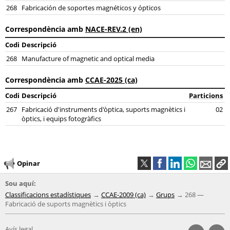
268
Fabricación de soportes magnéticos y ópticos
Correspondència amb
NACE-REV.2 (en)
Codi
Descripció
268
Manufacture of magnetic and optical media
Correspondència amb
CCAE-2025 (ca)
Codi
Descripció
Particions
267
Fabricació d'instruments d'òptica, suports magnètics i
02
òptics, i equips fotogràfics
Opinar
Sou aquí:
Classificacions estadístiques
CCAE-2009 (ca)
Grups
268 —
Fabricació de suports magnètics i òptics
Avís legal