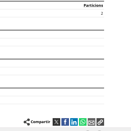
Particions
2
Compartir