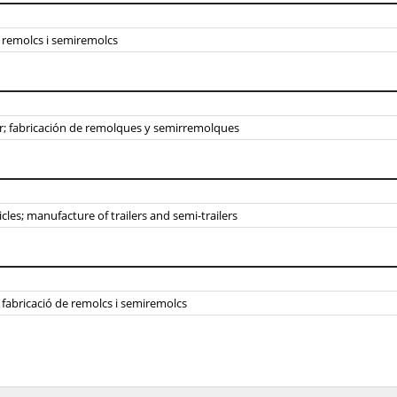
, remolcs i semiremolcs
or; fabricación de remolques y semirremolques
es; manufacture of trailers and semi-trailers
; fabricació de remolcs i semiremolcs