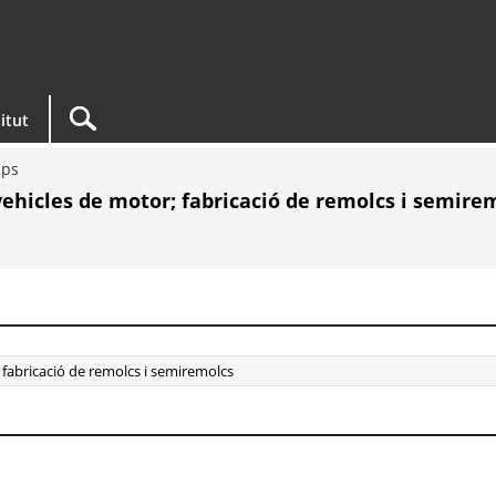
titut
ups
vehicles de motor; fabricació de remolcs i semire
; fabricació de remolcs i semiremolcs