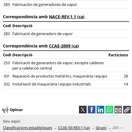
283
Fabricación de generadores de vapor
Correspondència amb
NACE-REV.1.1 (ca)
Codi
Descripció
283
Fabricació de generadors de vapor
Correspondència amb
CCAE-2009 (ca)
Codi
Descripció
Particions
253
Fabricació de generadors de vapor, excepte calderes
per a calefacció central
331
Reparació de productes metàl·lics, maquinària i equips
28
332
Instal·lació de maquinària i equips industrials
14
Opinar
Sou aquí:
Classificacions estadístiques
CCAE-93 REV.1 (ca)
Grups
283 —