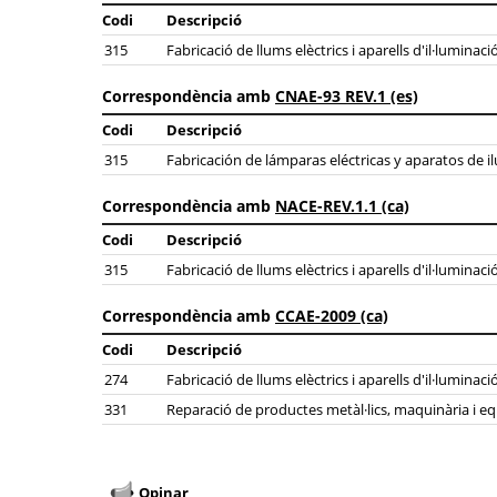
Codi
Descripció
315
Fabricació de llums elèctrics i aparells d'il·luminaci
Correspondència amb
CNAE-93 REV.1 (es)
Codi
Descripció
315
Fabricación de lámparas eléctricas y aparatos de 
Correspondència amb
NACE-REV.1.1 (ca)
Codi
Descripció
315
Fabricació de llums elèctrics i aparells d'il·luminaci
Correspondència amb
CCAE-2009 (ca)
Codi
Descripció
274
Fabricació de llums elèctrics i aparells d'il·luminaci
331
Reparació de productes metàl·lics, maquinària i e
Opinar