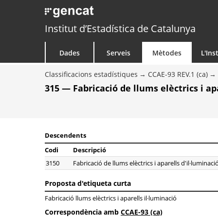
Institut d’Estadística de Catalunya
Dades
Serveis
Mètodes
L'Ins
Classificacions estadístiques
CCAE-93 REV.1 (ca)
315 — Fabricació de llums elèctrics i ap
Descendents
Codi
Descripció
3150
Fabricació de llums elèctrics i aparells d'il·luminaci
Proposta d'etiqueta curta
Fabricació llums elèctrics i aparells il·luminació
Correspondència amb
CCAE-93 (ca)