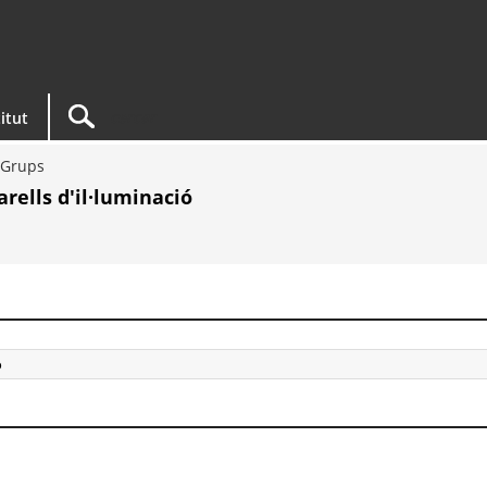
titut
Grups
arells d'il·luminació
ó