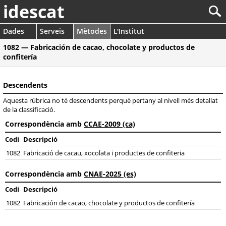
idescat
Dades
Serveis
Mètodes
L'Institut
1082 — Fabricación de cacao, chocolate y productos de
confitería
Descendents
Aquesta rúbrica no té descendents perquè pertany al nivell més detallat
de la classificació.
Correspondència amb
CCAE-2009 (ca)
Codi
Descripció
1082
Fabricació de cacau, xocolata i productes de confiteria
Correspondència amb
CNAE-2025 (es)
Codi
Descripció
1082
Fabricación de cacao, chocolate y productos de confitería