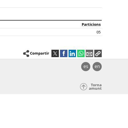
Particions
05
Compartir
es
en
Torna
amunt