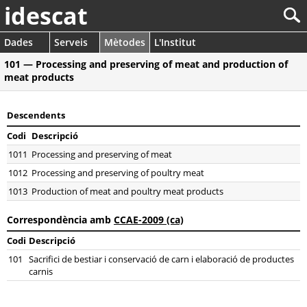
idescat
Dades
Serveis
Mètodes
L'Institut
101 — Processing and preserving of meat and production of
meat products
Descendents
Codi
Descripció
1011
Processing and preserving of meat
1012
Processing and preserving of poultry meat
1013
Production of meat and poultry meat products
Correspondència amb
CCAE-2009 (ca)
Codi
Descripció
101
Sacrifici de bestiar i conservació de carn i elaboració de productes
carnis