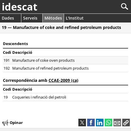
idescat
Dades
Serveis
Mètodes
L'Institut
19 — Manufacture of coke and refined petroleum products
Descendents
Codi
Descripció
191
Manufacture of coke oven products
192
Manufacture of refined petroleum products
Correspondència amb
CCAE-2009 (ca)
Codi
Descripció
19
Coqueries i refinació del petroli
Opinar