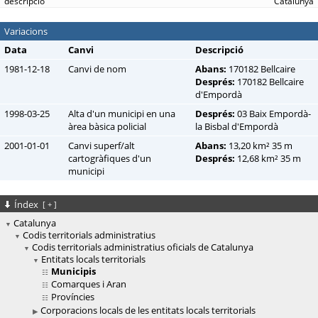
Catalunya
Variacions
Data
Canvi
Descripció
1981-12-18
Canvi de nom
Abans:
170182 Bellcaire
Després:
170182 Bellcaire
d'Empordà
1998-03-25
Alta d'un municipi en una
Després:
03 Baix Empordà-
àrea bàsica policial
la Bisbal d'Empordà
2001-01-01
Canvi superf/alt
Abans:
13,20 km² 35 m
cartogràfiques d'un
Després:
12,68 km² 35 m
municipi
Índex
[
+
]
Catalunya
Codis territorials administratius
Codis territorials administratius oficials de Catalunya
Entitats locals territorials
Municipis
Comarques i Aran
Províncies
Corporacions locals de les entitats locals territorials