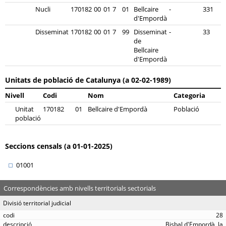
Nucli
170182
00
01
7
01
Bellcaire
-
331
d'Empordà
Disseminat
170182
00
01
7
99
Disseminat
-
33
de
Bellcaire
d'Empordà
Unitats de població de Catalunya (a 02-02-1989)
Nivell
Codi
Nom
Categoria
Unitat
170182
01
Bellcaire d'Empordà
Població
població
Seccions censals (a 01-01-2025)
01001
Correspondències amb nivells territorials sectorials
Divisió territorial judicial
28
Bisbal d'Empordà, la