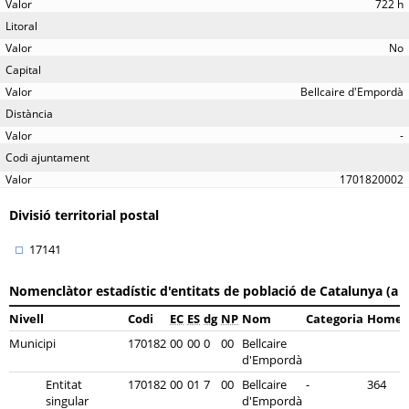
722 h
Litoral
No
Capital
Bellcaire d'Empordà
Distància
-
Codi ajuntament
1701820002
Divisió territorial postal
17141
Nomenclàtor estadístic d'entitats de població de Catalunya (a 
Nivell
Codi
EC
ES
dg
NP
Nom
Categoria
Homes
Municipi
170182
00
00
0
00
Bellcaire
d'Empordà
Entitat
170182
00
01
7
00
Bellcaire
-
364
singular
d'Empordà