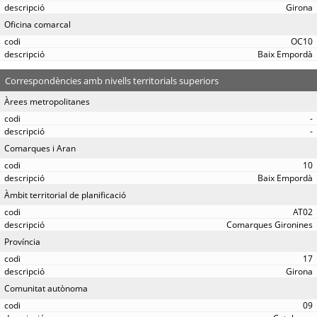
Girona
Oficina comarcal
OC10
Baix Empordà
Correspondències amb nivells territorials superiors
Àrees metropolitanes
-
-
Comarques i Aran
10
Baix Empordà
Àmbit territorial de planificació
AT02
Comarques Gironines
Província
17
Girona
Comunitat autònoma
09