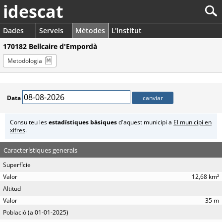
idescat
Dades
Serveis
Mètodes
L'Institut
170182 Bellcaire d'Empordà
Metodologia
Data
Consulteu les
estadístiques bàsiques
d'aquest municipi a
El municipi en
xifres
.
Característiques generals
Superfície
12,68 km²
Altitud
35 m
Població (a 01-01-2025)