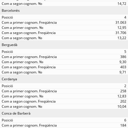
14,72
Barcelonès
4
31.063
12,95
31.706
13,22
Berguedà
5
386
9,30
403
9,71
Cerdanya
2
258
12,83
202
10,04
Conca de Barberà
6
184