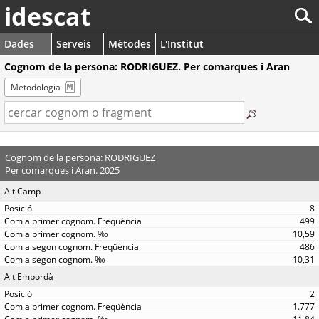
idescat
Dades
Serveis
Mètodes
L'Institut
Cognom de la persona: RODRIGUEZ. Per comarques i Aran
Metodologia
Cognom de la persona: RODRIGUEZ
Per comarques i Aran. 2025
Alt Camp
8
499
10,59
486
10,31
Alt Empordà
2
1.777