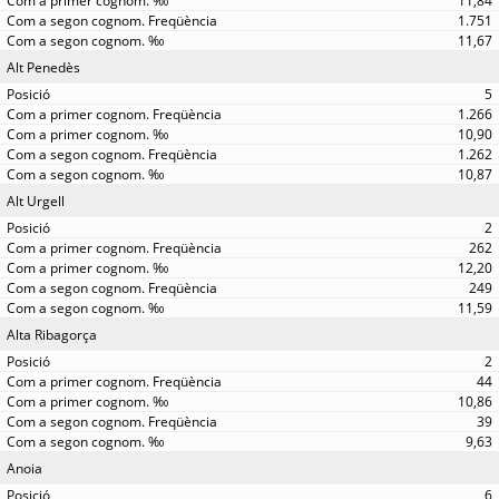
11,84
1.751
11,67
Alt Penedès
5
1.266
10,90
1.262
10,87
Alt Urgell
2
262
12,20
249
11,59
Alta Ribagorça
2
44
10,86
39
9,63
Anoia
6