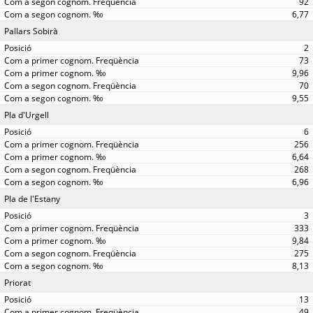
92
6,77
Pallars Sobirà
2
73
9,96
70
9,55
Pla d'Urgell
6
256
6,64
268
6,96
Pla de l'Estany
3
333
9,84
275
8,13
Priorat
13
49