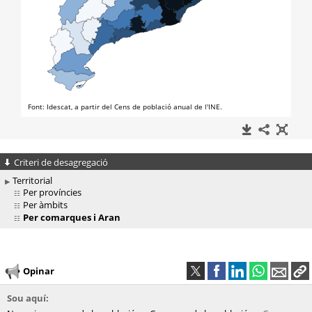
Criteri de desagregació
Territorial
Per províncies
Per àmbits
Per comarques i Aran
Opinar
Sou aquí: