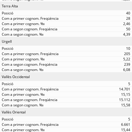
Terra Alta
40
28
2,46
50
4,39
Urgell
10
205
5,22
239
6,08
Vallès Occidental
5
14.701
15,15
15.112
15,58
Vallès Oriental
5
6.661
15,44