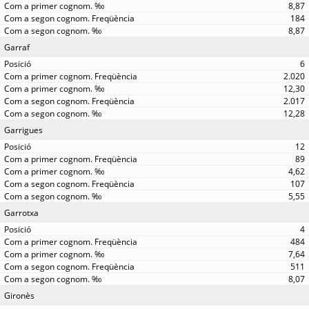
8,87
184
8,87
Garraf
6
2.020
12,30
2.017
12,28
Garrigues
12
89
4,62
107
5,55
Garrotxa
4
484
7,64
511
8,07
Gironès