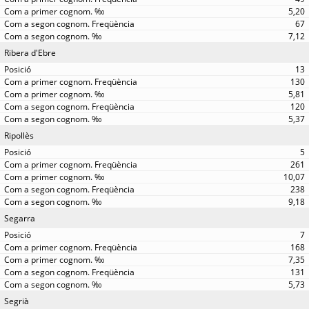
5,20
67
7,12
Ribera d'Ebre
13
130
5,81
120
5,37
Ripollès
5
261
10,07
238
9,18
Segarra
7
168
7,35
131
5,73
Segrià