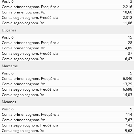
3
2.216
10,60
2.312
11,06
Lluçanès
15
28
4,89
37
6,47
Maresme
5
6.346
13,29
6.698
14,03
Moianès
5
114
7,67
143
9,62