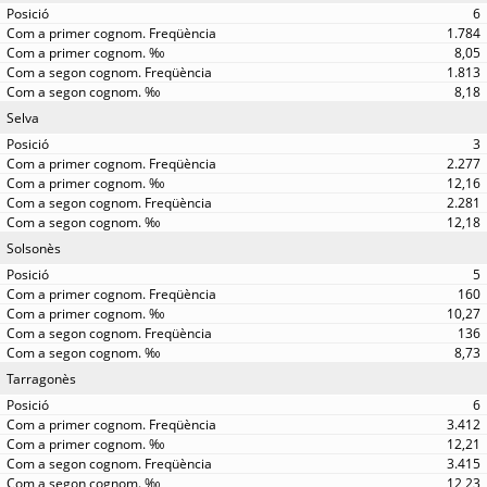
6
1.784
8,05
1.813
8,18
Selva
3
2.277
12,16
2.281
12,18
Solsonès
5
160
10,27
136
8,73
Tarragonès
6
3.412
12,21
3.415
12,23