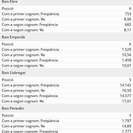
Baix Ebre
6
753
8,96
682
8,11
Baix Empordà
6
1.529
10,56
1.458
10,07
Baix Llobregat
5
14.142
16,50
14.577
17,01
Baix Penedès
5
1.797
14,89
1.777