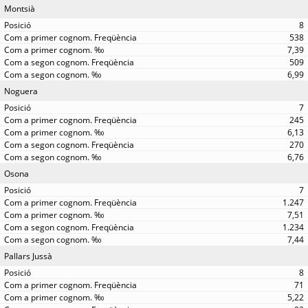
Montsià
8
538
7,39
509
6,99
Noguera
7
245
6,13
270
6,76
Osona
7
1.247
7,51
1.234
7,44
Pallars Jussà
8
71
5,22