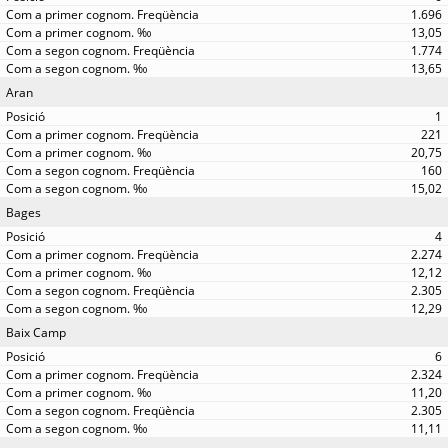
1.696
13,05
1.774
13,65
Aran
1
221
20,75
160
15,02
Bages
4
2.274
12,12
2.305
12,29
Baix Camp
6
2.324
11,20
2.305
11,11