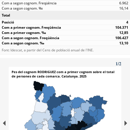
6.962
16,14
Total
4
104.371
12,85
106.427
13,10
Font: Idescat, a partir del Cens de població anual de l'INE.