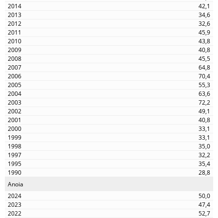
42,1
34,6
32,6
45,9
43,8
40,8
45,5
64,8
70,4
55,3
63,6
72,2
49,1
40,8
33,1
33,1
35,0
32,2
35,4
28,8
Anoia
50,0
47,4
52,7