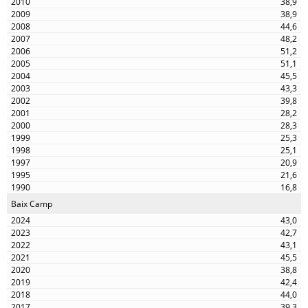
38,9
38,9
44,6
48,2
51,2
51,1
45,5
43,3
39,8
28,2
28,3
25,3
25,1
20,9
21,6
16,8
Baix Camp
43,0
42,7
43,1
45,5
38,8
42,4
44,0
39,3