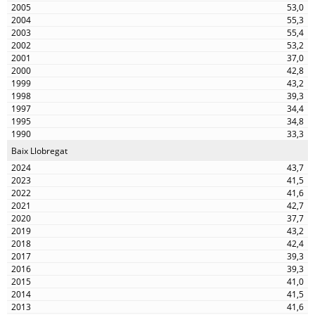
53,0
55,3
55,4
53,2
37,0
42,8
43,2
39,3
34,4
34,8
33,3
Baix Llobregat
43,7
41,5
41,6
42,7
37,7
43,2
42,4
39,3
39,3
41,0
41,5
41,6