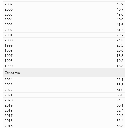
48,9
46,7
43,0
40,6
41,6
31,3
29,7
24,8
23,3
20,6
18,8
19,8
18,8
Cerdanya
52,1
55,5
61,0
66,0
84,5
60,1
62,4
56,2
53,4
53,8