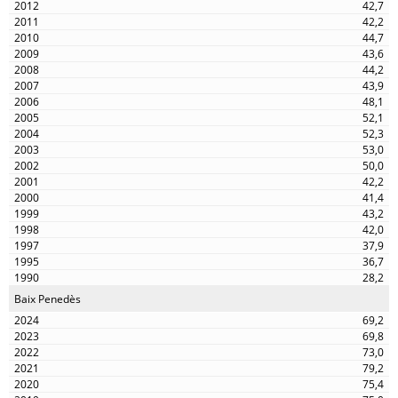
42,7
42,2
44,7
43,6
44,2
43,9
48,1
52,1
52,3
53,0
50,0
42,2
41,4
43,2
42,0
37,9
36,7
28,2
Baix Penedès
69,2
69,8
73,0
79,2
75,4