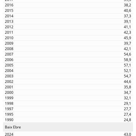
38,2
40,6
37,3
39,1
41,1
42,3
45,9
39,7
42,1
54,6
58,9
57,1
52,1
54,7
44,6
35,8
34,7
32,1
29,1
27,7
27,4
24,8
Baix Ebre
43,0