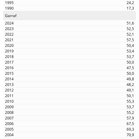
24,2
17,3
Garraf
51,6
52,5
52,1
57,5
50,4
53,4
53,7
50,0
47,5
50,0
49,8
48,2
49,1
50,1
55,3
53,7
55,2
57,9
67,5
69,3
70,9