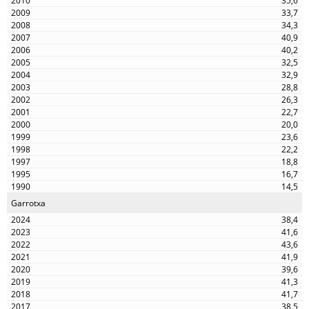
35,6
33,7
34,3
40,9
40,2
32,5
32,9
28,8
26,3
22,7
20,0
23,6
22,2
18,8
16,7
14,5
Garrotxa
38,4
41,6
43,6
41,9
39,6
41,3
41,7
38,5