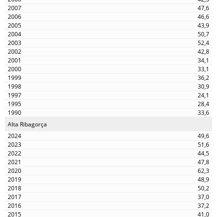
47,6
46,6
43,9
50,7
52,4
42,8
34,1
33,1
36,2
30,9
24,1
28,4
33,6
Alta Ribagorça
49,6
51,6
44,5
47,8
62,3
48,9
50,2
37,0
37,2
41,0