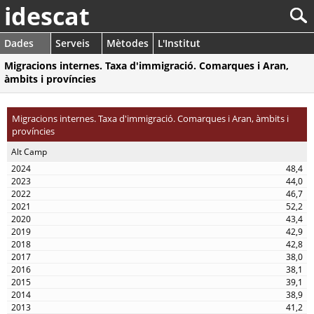
idescat
Dades
Serveis
Mètodes
L'Institut
Migracions internes. Taxa d'immigració. Comarques i Aran,
àmbits i províncies
Migracions internes. Taxa d'immigració. Comarques i Aran, àmbits i
províncies
Alt Camp
48,4
44,0
46,7
52,2
43,4
42,9
42,8
38,0
38,1
39,1
38,9
41,2