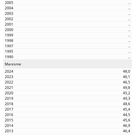
..
..
..
..
..
..
..
..
..
..
..
Maresme
48,0
46,1
46,5
49,8
45,2
49,3
48,6
45,4
44,5
45,6
46,9
46,4