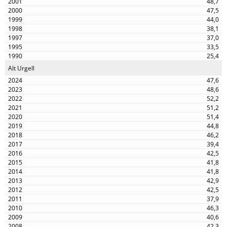
48,7
47,5
44,0
38,1
37,0
33,5
25,4
Alt Urgell
47,6
48,6
52,2
51,2
51,4
44,8
46,2
39,4
42,5
41,8
41,8
42,9
42,5
37,9
46,3
40,6
42,3