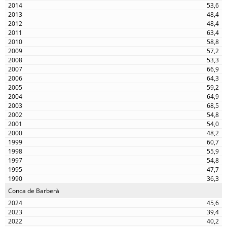
53,6
48,4
48,4
63,4
58,8
57,2
53,3
66,9
64,3
59,2
64,9
68,5
54,8
54,0
48,2
60,7
55,9
54,8
47,7
36,3
Conca de Barberà
45,6
39,4
40,2