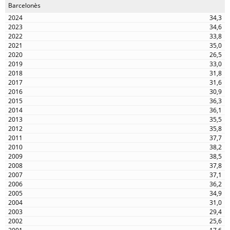
Barcelonès
34,3
34,6
33,8
35,0
26,5
33,0
31,8
31,6
30,9
36,3
36,1
35,5
35,8
37,7
38,2
38,5
37,8
37,1
36,2
34,9
31,0
29,4
25,6