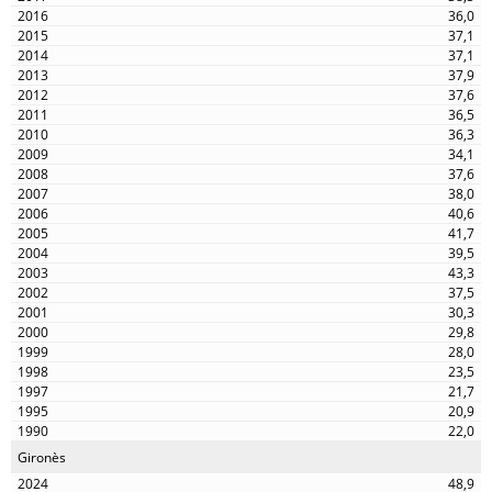
36,0
37,1
37,1
37,9
37,6
36,5
36,3
34,1
37,6
38,0
40,6
41,7
39,5
43,3
37,5
30,3
29,8
28,0
23,5
21,7
20,9
22,0
Gironès
48,9