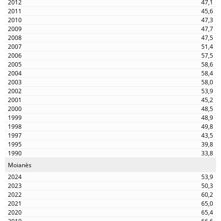
47,1
45,6
47,3
47,7
47,5
51,4
57,5
58,6
58,4
58,0
53,9
45,2
48,5
48,9
49,8
43,5
39,8
33,8
Moianès
53,9
50,3
60,2
65,0
65,4