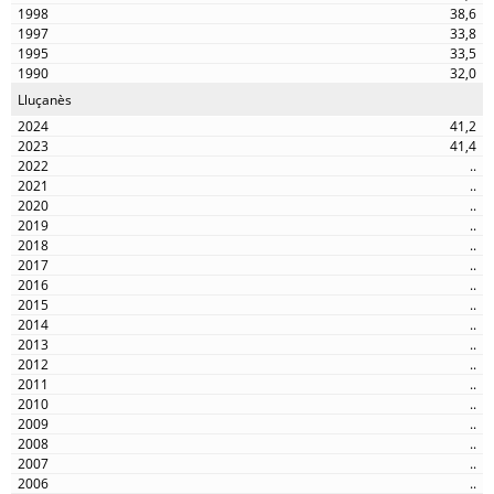
38,6
33,8
33,5
32,0
Lluçanès
41,2
41,4
..
..
..
..
..
..
..
..
..
..
..
..
..
..
..
..
..