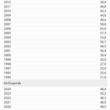
39,4
44,8
43,3
44,6
49,4
58,8
65,0
57,3
53,6
56,7
49,5
36,4
30,4
33,0
27,0
25,9
25,6
21,0
Alt Empordà
48,4
50,5
48,3
48,0
48,5