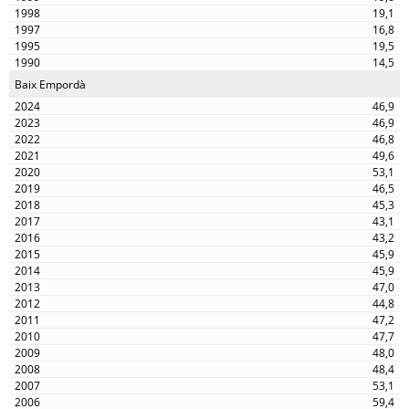
19,1
16,8
19,5
14,5
Baix Empordà
46,9
46,9
46,8
49,6
53,1
46,5
45,3
43,1
43,2
45,9
45,9
47,0
44,8
47,2
47,7
48,0
48,4
53,1
59,4