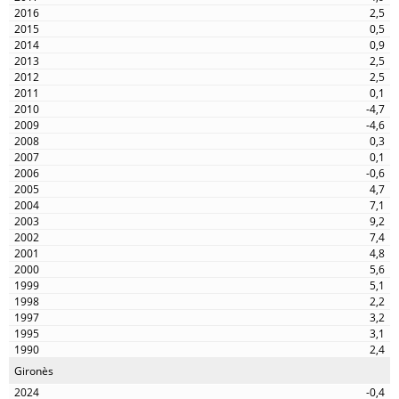
2,5
0,5
0,9
2,5
2,5
0,1
-4,7
-4,6
0,3
0,1
-0,6
4,7
7,1
9,2
7,4
4,8
5,6
5,1
2,2
3,2
3,1
2,4
Gironès
-0,4