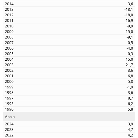
3,6
-18,1
-18,0
-16,9
-9,9
-15,0
-9,1
-0,5
-4,0
0,3
15,0
21,7
3,6
6,8
5,8
-1,9
3,6
8,7
6,2
5,8
Anoia
3,9
4,7
4,2