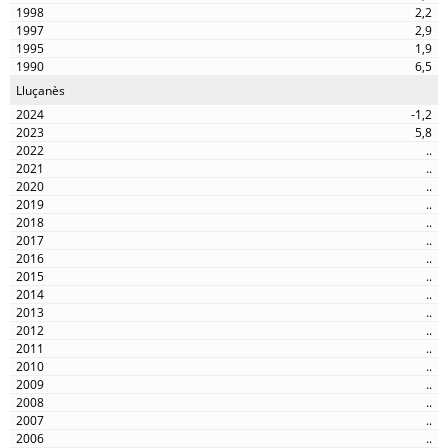
2,2
2,9
1,9
6,5
Lluçanès
-1,2
5,8
..
..
..
..
..
..
..
..
..
..
..
..
..
..
..
..
..