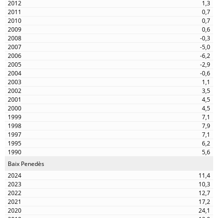
1,3
0,7
0,7
0,6
-0,3
-5,0
-6,2
-2,9
-0,6
1,1
3,5
4,5
4,5
7,1
7,9
7,1
6,2
5,6
Baix Penedès
11,4
10,3
12,7
17,2
24,1