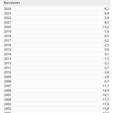
Barcelonès
-8,2
-6,8
-5,9
-8,5
-13,2
-7,0
-6,5
-3,2
-2,5
0,0
0,1
-1,5
-3,2
-2,1
-3,8
-3,8
-6,7
-11,7
-14,9
-16,1
-17,7
-17,9
-15,8