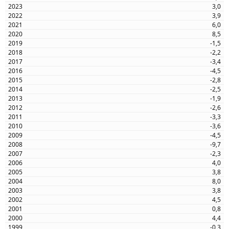
3,0
3,9
6,0
8,5
-1,5
-2,2
-3,4
-4,5
-2,8
-2,5
-1,9
-2,6
-3,3
-3,6
-4,5
-9,7
-2,3
4,0
3,8
8,0
3,8
4,5
0,8
4,4
-0,3