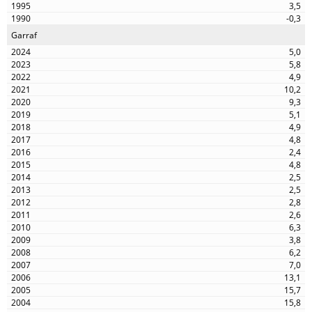
3,5
-0,3
Garraf
5,0
5,8
4,9
10,2
9,3
5,1
4,9
4,8
2,4
4,8
2,5
2,5
2,8
2,6
6,3
3,8
6,2
7,0
13,1
15,7
15,8