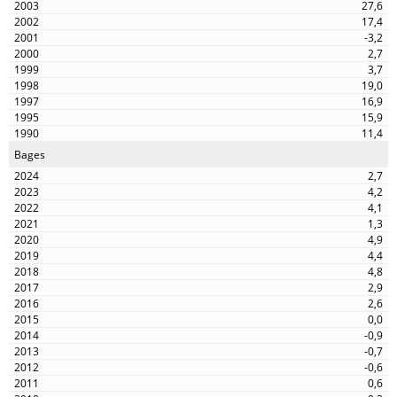
27,6
17,4
-3,2
2,7
3,7
19,0
16,9
15,9
11,4
Bages
2,7
4,2
4,1
1,3
4,9
4,4
4,8
2,9
2,6
0,0
-0,9
-0,7
-0,6
0,6