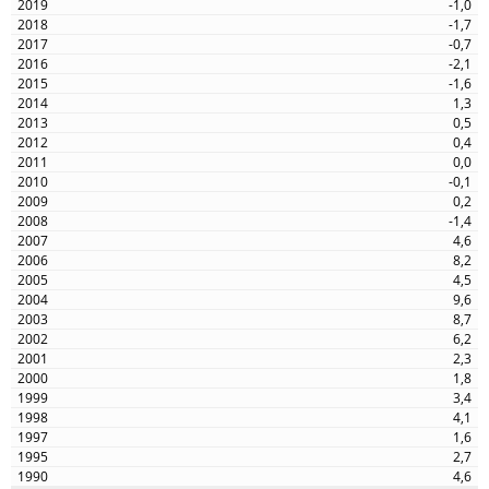
-1,0
-1,7
-0,7
-2,1
-1,6
1,3
0,5
0,4
0,0
-0,1
0,2
-1,4
4,6
8,2
4,5
9,6
8,7
6,2
2,3
1,8
3,4
4,1
1,6
2,7
4,6