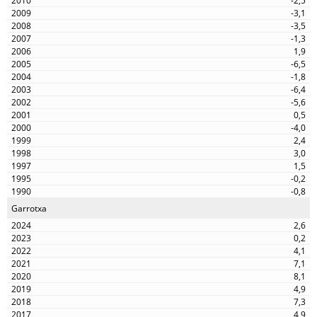
-2,5
-3,1
-3,5
-1,3
1,9
-6,5
-1,8
-6,4
-5,6
0,5
-4,0
2,4
3,0
1,5
-0,2
-0,8
Garrotxa
2,6
0,2
4,1
7,1
8,1
4,9
7,3
4,9