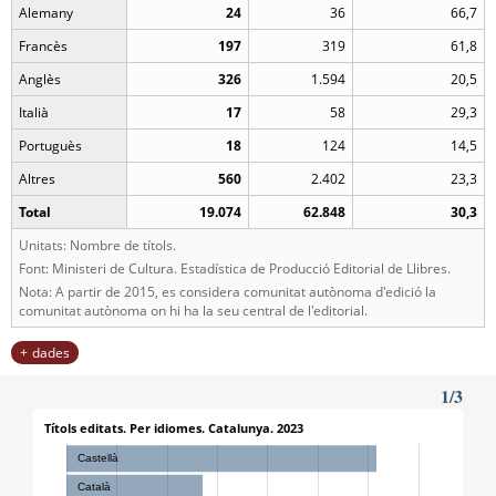
Alemany
24
36
66,7
Francès
197
319
61,8
Anglès
326
1.594
20,5
Italià
17
58
29,3
Portuguès
18
124
14,5
Altres
560
2.402
23,3
Total
19.074
62.848
30,3
Unitats: Nombre de títols.
Font: Ministeri de Cultura. Estadística de Producció Editorial de Llibres.
Nota: A partir de 2015, es considera comunitat autònoma d'edició la
comunitat autònoma on hi ha la seu central de l'editorial.
dades