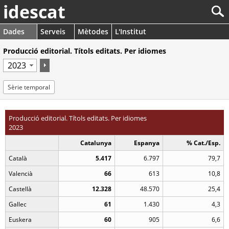
idescat
Dades
Serveis
Mètodes
L'Institut
Producció editorial. Títols editats. Per idiomes
Sèrie temporal
Producció editorial. Títols editats. Per idiomes
2023
Catalunya
Espanya
% Cat./Esp.
Català
5.417
6.797
79,7
Valencià
66
613
10,8
Castellà
12.328
48.570
25,4
Gallec
61
1.430
4,3
Euskera
60
905
6,6