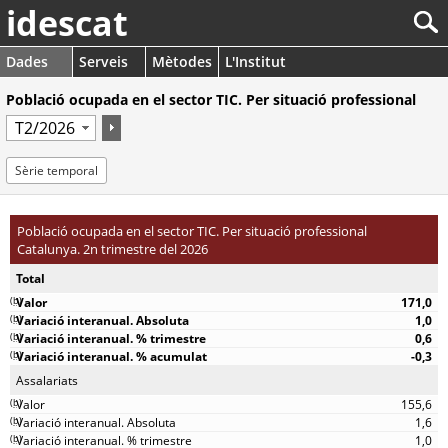
idescat
Dades
Serveis
Mètodes
L'Institut
Població ocupada en el sector TIC. Per situació professional
Sèrie temporal
Població ocupada en el sector TIC. Per situació professional
Catalunya. 2n trimestre del 2026
Total
(
b
)
171,0
(
b
)
1,0
(
b
)
0,6
(
b
)
-0,3
Assalariats
(
b
)
155,6
(
b
)
1,6
(
b
)
1,0