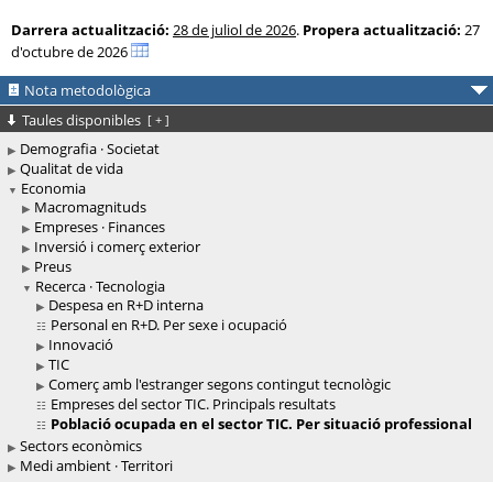
Darrera actualització:
28 de juliol de 2026
.
Propera actualització:
27
d'octubre de 2026
Nota metodològica
Taules disponibles
[
+
]
Demografia · Societat
Qualitat de vida
Economia
Macromagnituds
Empreses · Finances
Inversió i comerç exterior
Preus
Recerca · Tecnologia
Despesa en R+D interna
Personal en R+D. Per sexe i ocupació
Innovació
TIC
Comerç amb l'estranger segons contingut tecnològic
Empreses del sector TIC. Principals resultats
Població ocupada en el sector TIC. Per situació professional
Sectors econòmics
Medi ambient · Territori