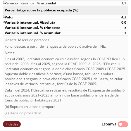
(
b
)
1,1
Percentatge sobre la població ocupada (%)
(
b
)
4,3
(
b
)
0,0
z
z
Unitats: Milers de persones.
Font: Idescat, a partir de l'Enquesta de població activa de l'INE.
Notes:
Fins al 2007, l'activitat econòmica es classifica segons la CCAE-93 Rev.1. A
partir del 2008 i fins al 2025, segons la CCAE-2009. Al 2026, l'EPA recull
l'activitat econòmica segons la doble classificació CCAE-2009 i CCAE-2025.
Aquesta doble classificació permet, d'una banda, tabular els valors
poblacionals segons la nova classificació CCAE-2025 i, de l'altra, calcular
les taxes de variació interanual, fent ús de la CCAE-2009.
L'abril del 2024, l'Idescat va revisar els resultats de l'Enquesta de població
activa dels anys 2021–2023 amb la nova base poblacional derivada del
Cens de població i habitatges 2021.
(b) Ruptura en la sèrie temporal.
(z) Dada no procedent.
Espanya
dades