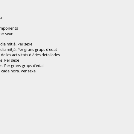
da
 components
Per sexe
 dia mitjà. Per sexe
 dia mitjà. Per grans grups d'edat
de les activitats diàries detallades
es. Per sexe
ies. Per grans grups d'edat
de cada hora. Per sexe