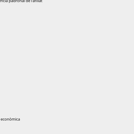
ència padronal de l'afiliat
at econòmica