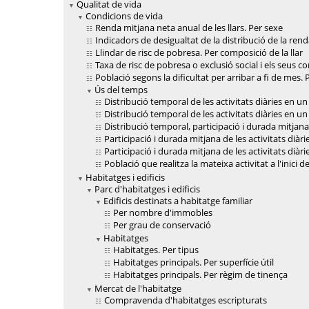
Qualitat de vida
Condicions de vida
Renda mitjana neta anual de les llars. Per sexe
Indicadors de desigualtat de la distribució de la ren
Llindar de risc de pobresa. Per composició de la llar
Taxa de risc de pobresa o exclusió social i els seus
Població segons la dificultat per arribar a fi de mes. 
Ús del temps
Distribució temporal de les activitats diàries en un
Distribució temporal de les activitats diàries en un
Distribució temporal, participació i durada mitjana 
Participació i durada mitjana de les activitats diàri
Participació i durada mitjana de les activitats diàr
Població que realitza la mateixa activitat a l'inici 
Habitatges i edificis
Parc d'habitatges i edificis
Edificis destinats a habitatge familiar
Per nombre d'immobles
Per grau de conservació
Habitatges
Habitatges. Per tipus
Habitatges principals. Per superfície útil
Habitatges principals. Per règim de tinença
Mercat de l'habitatge
Compravenda d'habitatges escripturats