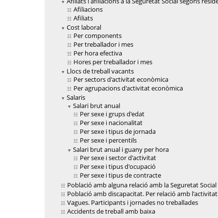
Afiliats i afiliacions a la Seguretat Social segons resid
Afiliacions
Afiliats
Cost laboral
Per components
Per treballador i mes
Per hora efectiva
Hores per treballador i mes
Llocs de treball vacants
Per sectors d'activitat econòmica
Per agrupacions d'activitat econòmica
Salaris
Salari brut anual
Per sexe i grups d'edat
Per sexe i nacionalitat
Per sexe i tipus de jornada
Per sexe i percentils
Salari brut anual i guany per hora
Per sexe i sector d'activitat
Per sexe i tipus d'ocupació
Per sexe i tipus de contracte
Població amb alguna relació amb la Seguretat Social
Població amb discapacitat. Per relació amb l'activit
Vagues. Participants i jornades no treballades
Accidents de treball amb baixa