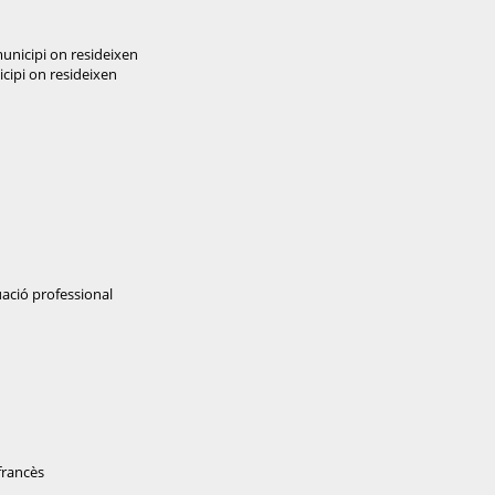
unicipi on resideixen
cipi on resideixen
uació professional
 francès