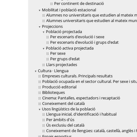
Per continent de destinació
Mobilitat i població estacional
Alumnes no universitaris que estudien al mateix m
Alumnes universitaris que estudien al mateix muni
Projeccions
Població projectada
Per escenaris d'evolució i sexe
Per escenaris d'evolució i grups d'edat
Població activa projectada
Per sexe
Per grups d'edat
Llars projectades
Cultura · Llengua
Empreses culturals. Principals resultats
Població ocupada en el sector cultural. Per sexe i sit
Producció editorial
Biblioteques
Cinema: Pantalles, espectadors i recaptació
Coneixement del català
Usos lingüístics de la població
Llengua inicial, d'identificació i habitual
Per àmbits d'ús
Ús exclusiu del català
Coneixement de llengües: català, castellà, anglès i
Espais esportius