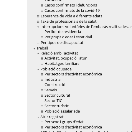
Casos confirmats i defuncions
Casos confirmats de la covid-19
Esperança de vida a diferents edats
Taxa de professionals de la salut
Interrupcions voluntàries de l'embaràs realitzades a C
Per lloc de residència
Per grups d'edat i estat civil
Per tipus de discapacitat
Treball
Relació amb l'activitat
Activitat, ocupació i atur
Habitatges familiars
Població ocupada
Per sectors d'activitat econòmica
Indústria
Construcció
Serveis
Sector cultural
Sector TIC
Sector turístic
Població assalariada
Atur registrat
Per sexe i grups d'edat
Per sectors d'activitat econòmica