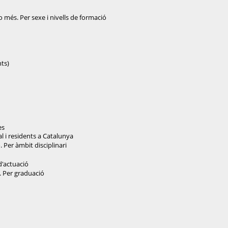
o més. Per sexe i nivells de formació
nts)
es
al i residents a Catalunya
. Per àmbit disciplinari
d'actuació
. Per graduació