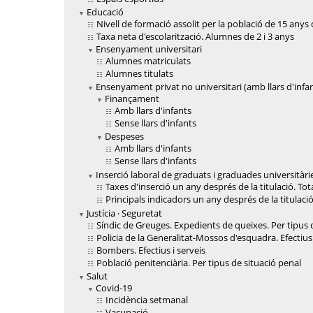
Educació
Nivell de formació assolit per la població de 15 anys 
Taxa neta d'escolarització. Alumnes de 2 i 3 anys
Ensenyament universitari
Alumnes matriculats
Alumnes titulats
Ensenyament privat no universitari (amb llars d'infa
Finançament
Amb llars d'infants
Sense llars d'infants
Despeses
Amb llars d'infants
Sense llars d'infants
Inserció laboral de graduats i graduades universitàri
Taxes d'inserció un any després de la titulació. Tot
Principals indicadors un any després de la titulació
Justícia · Seguretat
Síndic de Greuges. Expedients de queixes. Per tipus 
Policia de la Generalitat-Mossos d'esquadra. Efectius
Bombers. Efectius i serveis
Població penitenciària. Per tipus de situació penal
Salut
Covid-19
Incidència setmanal
Vacunació