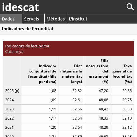
idescat
Dades
Serveis
Mètodes
L'Institut
Indicadors de fecunditat
Indicadors de fecunditat
Catalunya
Fills
Indicador
Edat
nascuts fora
Taxa
conjuntural de
mitjana a la
del
general de
fecunditat (fills
maternitat
matrimoni
fecunditat
per dona)
(anys)
(%)
(‰)
2025 (p)
1,08
32,82
47,20
29,85
2024
1,09
32,61
48,08
29,75
2023
1,11
32,66
48,43
30,33
2022
1,17
32,64
48,33
32,10
2021
1,20
32,64
48,29
33,12
2020
1,21
32,39
46,65
33,48