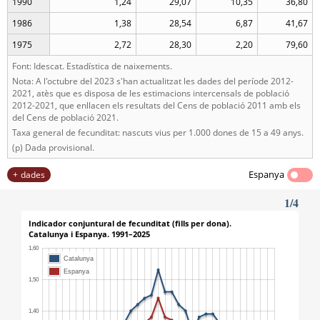
1990
1,24
29,07
10,35
36,80
1986
1,38
28,54
6,87
41,67
1975
2,72
28,30
2,20
79,60
Font: Idescat. Estadística de naixements.
Nota: A l'octubre del 2023 s'han actualitzat les dades del període 2012-
2021, atès que es disposa de les estimacions intercensals de població
2012-2021, que enllacen els resultats del Cens de població 2011 amb els
del Cens de població 2021.
Taxa general de fecunditat: nascuts vius per 1.000 dones de 15 a 49 anys.
(p) Dada provisional.
Espanya
dades