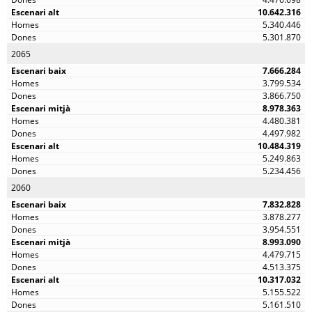
10.642.316
5.340.446
5.301.870
2065
7.666.284
3.799.534
3.866.750
8.978.363
4.480.381
4.497.982
10.484.319
5.249.863
5.234.456
2060
7.832.828
3.878.277
3.954.551
8.993.090
4.479.715
4.513.375
10.317.032
5.155.522
5.161.510