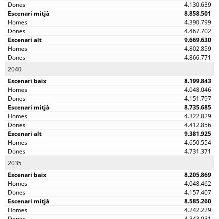
4.130.639
8.858.501
4.390.799
4.467.702
9.669.630
4.802.859
4.866.771
2040
8.199.843
4.048.046
4.151.797
8.735.685
4.322.829
4.412.856
9.381.925
4.650.554
4.731.371
2035
8.205.869
4.048.462
4.157.407
8.585.260
4.242.229
4.343.031