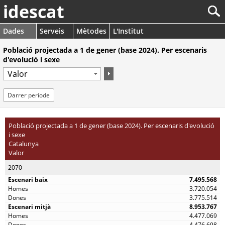
idescat
Dades
Serveis
Mètodes
L'Institut
Població projectada a 1 de gener (base 2024). Per escenaris
d'evolució i sexe
Darrer període
Població projectada a 1 de gener (base 2024). Per escenaris d'evolució
i sexe
Catalunya
Valor
2070
7.495.568
3.720.054
3.775.514
8.953.767
4.477.069
4.476.698