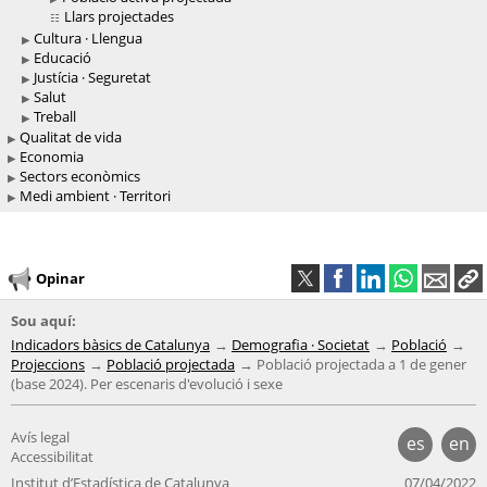
Llars projectades
Cultura · Llengua
Educació
Justícia · Seguretat
Salut
Treball
Qualitat de vida
Economia
Sectors econòmics
Medi ambient · Territori
Opinar
Sou aquí:
Indicadors bàsics de Catalunya
Demografia · Societat
Població
Projeccions
Població projectada
Població projectada a 1 de gener
(base 2024). Per escenaris d'evolució i sexe
Avís legal
es
en
Accessibilitat
Institut d’Estadística de Catalunya
07/04/2022