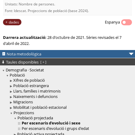
Unitats: Nombre de persones.
Font: Idescat. Projeccions de població (base 2024).
Espanya
dades
Darrera actualització:
28 d'octubre de 2021. Sèries revisades el 7
d'abril de 2022.
Nota metodològica
Taules disponibles
[
+
]
Demografia · Societat
Població
Xifres de població
Població estrangera
Llars, famílies i matrimonis
Naixements i defuncions
Migracions
Mobilitat i població estacional
Projeccions
Població projectada
Per escenaris d'evolució i sexe
Per escenaris d'evolució i grups d'edat
Població activa projectada