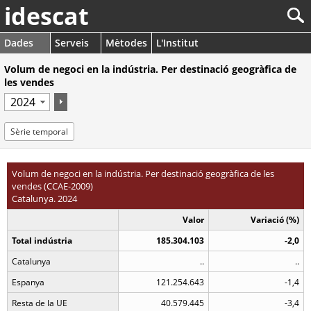
idescat
Dades
Serveis
Mètodes
L'Institut
Volum de negoci en la indústria. Per destinació geogràfica de
les vendes
Sèrie temporal
Volum de negoci en la indústria. Per destinació geogràfica de les
vendes (CCAE-2009)
Catalunya. 2024
Valor
Variació (%)
Total indústria
185.304.103
-2,0
Catalunya
..
..
Espanya
121.254.643
-1,4
Resta de la UE
40.579.445
-3,4