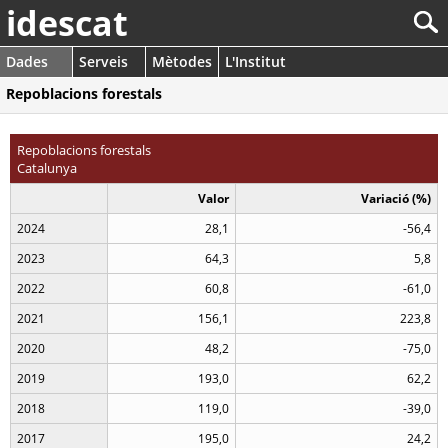
idescat
Dades
Serveis
Mètodes
L'Institut
Repoblacions forestals
Repoblacions forestals
Catalunya
Valor
Variació (%)
2024
28,1
-56,4
2023
64,3
5,8
2022
60,8
-61,0
2021
156,1
223,8
2020
48,2
-75,0
2019
193,0
62,2
2018
119,0
-39,0
2017
195,0
24,2