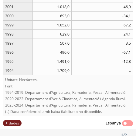
2001
1.018,0
46,9
2000
693,0
-34,1
1999
1.052,0
67,2
1998
629,0
24,1
1997
507,0
3,5
1996
490,0
-67,1
1995
1.491,0
-12,8
1994
1.709,0
..
Unitats: Hectàrees.
Font:
1994-2019: Departament d'Agricultura, Ramaderia, Pesca i Alimentació.
2020-2022: Departament d'Acció Climàtica, Alimentació i Agenda Rural.
2023-2024: Departament d'Agricultura, Ramaderia, Pesca i Alimentació.
(..) Dada confidencial, amb baixa fiabilitat o no disponible.
Espanya
dades