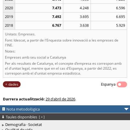
2020
7.473
4.248
6.596
2019
7.492
3.695
6.695
2018
6.767
3.638
5.929
Unitats: Empreses.
Font: Idescat, a partir de l'Enquesta sobre innovació a les empreses de
l'INE.
Notes:
Empreses amb seu social a Catalunya
Per als resultats de Catalunya, el concepte d'empresa es correspon amb
el d'unitat legal, mentre que en el cas d'Espanya, a partir del 2022, es
correspon amb el d'unitat empresa estadística.
Espanya
dades
Darrera actualització:
29 d'abril de 2026
.
Nota metodològica
Taules disponibles
[
+
]
Demografia · Societat
Qualitat de vida