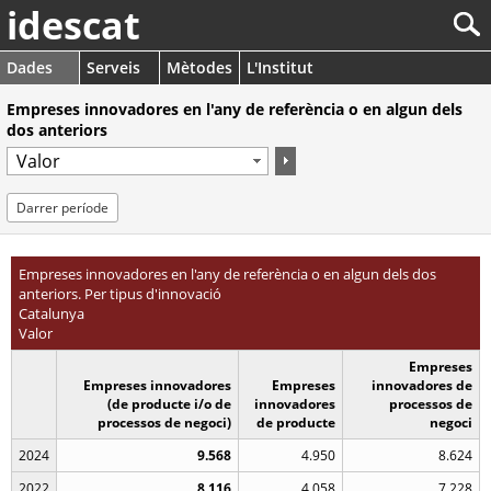
idescat
Dades
Serveis
Mètodes
L'Institut
Empreses innovadores en l'any de referència o en algun dels
dos anteriors
Darrer període
Empreses innovadores en l'any de referència o en algun dels dos
anteriors. Per tipus d'innovació
Catalunya
Valor
Empreses
Empreses innovadores
Empreses
innovadores de
(de producte i/o de
innovadores
processos de
processos de negoci)
de producte
negoci
2024
9.568
4.950
8.624
2022
8.116
4.058
7.228