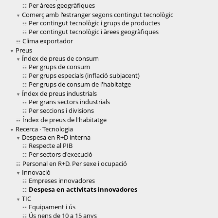
Per àrees geogràfiques
Comerç amb l'estranger segons contingut tecnològic
Per contingut tecnològic i grups de productes
Per contingut tecnològic i àrees geogràfiques
Clima exportador
Preus
Índex de preus de consum
Per grups de consum
Per grups especials (inflació subjacent)
Per grups de consum de l'habitatge
Índex de preus industrials
Per grans sectors industrials
Per seccions i divisions
Índex de preus de l'habitatge
Recerca · Tecnologia
Despesa en R+D interna
Respecte al PIB
Per sectors d'execució
Personal en R+D. Per sexe i ocupació
Innovació
Empreses innovadores
Despesa en activitats innovadores
TIC
Equipament i ús
Ús nens de 10 a 15 anys