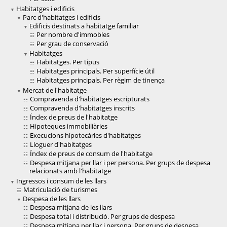
Habitatges i edificis
Parc d'habitatges i edificis
Edificis destinats a habitatge familiar
Per nombre d'immobles
Per grau de conservació
Habitatges
Habitatges. Per tipus
Habitatges principals. Per superfície útil
Habitatges principals. Per règim de tinença
Mercat de l'habitatge
Compravenda d'habitatges escripturats
Compravenda d'habitatges inscrits
Índex de preus de l'habitatge
Hipoteques immobiliàries
Execucions hipotecàries d'habitatges
Lloguer d'habitatges
Índex de preus de consum de l'habitatge
Despesa mitjana per llar i per persona. Per grups de despesa
relacionats amb l'habitatge
Ingressos i consum de les llars
Matriculació de turismes
Despesa de les llars
Despesa mitjana de les llars
Despesa total i distribució. Per grups de despesa
Despesa mitjana per llar i persona. Per grups de despesa