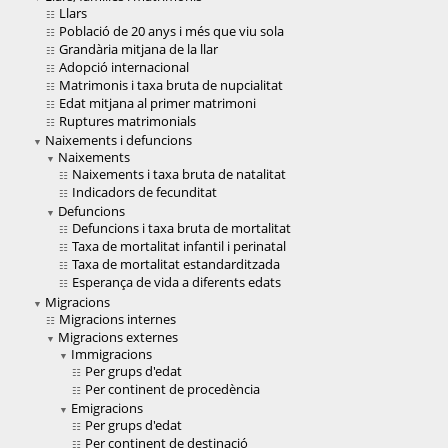
Llars
Població de 20 anys i més que viu sola
Grandària mitjana de la llar
Adopció internacional
Matrimonis i taxa bruta de nupcialitat
Edat mitjana al primer matrimoni
Ruptures matrimonials
Naixements i defuncions
Naixements
Naixements i taxa bruta de natalitat
Indicadors de fecunditat
Defuncions
Defuncions i taxa bruta de mortalitat
Taxa de mortalitat infantil i perinatal
Taxa de mortalitat estandarditzada
Esperança de vida a diferents edats
Migracions
Migracions internes
Migracions externes
Immigracions
Per grups d'edat
Per continent de procedència
Emigracions
Per grups d'edat
Per continent de destinació