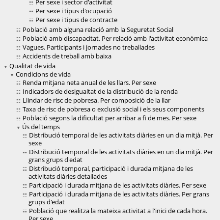
Per sexe i sector d'activitat
Per sexe i tipus d'ocupació
Per sexe i tipus de contracte
Població amb alguna relació amb la Seguretat Social
Població amb discapacitat. Per relació amb l'activitat econòmica
Vagues. Participants i jornades no treballades
Accidents de treball amb baixa
Qualitat de vida
Condicions de vida
Renda mitjana neta anual de les llars. Per sexe
Indicadors de desigualtat de la distribució de la renda
Llindar de risc de pobresa. Per composició de la llar
Taxa de risc de pobresa o exclusió social i els seus components
Població segons la dificultat per arribar a fi de mes. Per sexe
Ús del temps
Distribució temporal de les activitats diàries en un dia mitjà. Per
sexe
Distribució temporal de les activitats diàries en un dia mitjà. Per
grans grups d'edat
Distribució temporal, participació i durada mitjana de les
activitats diàries detallades
Participació i durada mitjana de les activitats diàries. Per sexe
Participació i durada mitjana de les activitats diàries. Per grans
grups d'edat
Població que realitza la mateixa activitat a l'inici de cada hora.
Per sexe