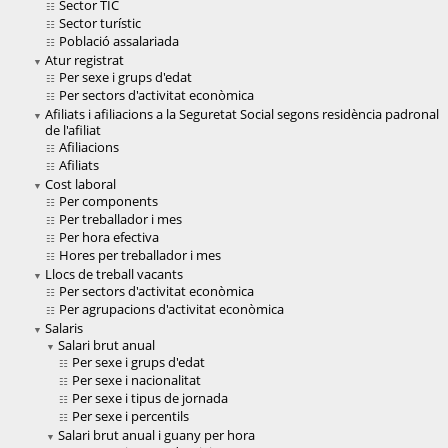
Sector TIC
Sector turístic
Població assalariada
Atur registrat
Per sexe i grups d'edat
Per sectors d'activitat econòmica
Afiliats i afiliacions a la Seguretat Social segons residència padronal
de l'afiliat
Afiliacions
Afiliats
Cost laboral
Per components
Per treballador i mes
Per hora efectiva
Hores per treballador i mes
Llocs de treball vacants
Per sectors d'activitat econòmica
Per agrupacions d'activitat econòmica
Salaris
Salari brut anual
Per sexe i grups d'edat
Per sexe i nacionalitat
Per sexe i tipus de jornada
Per sexe i percentils
Salari brut anual i guany per hora