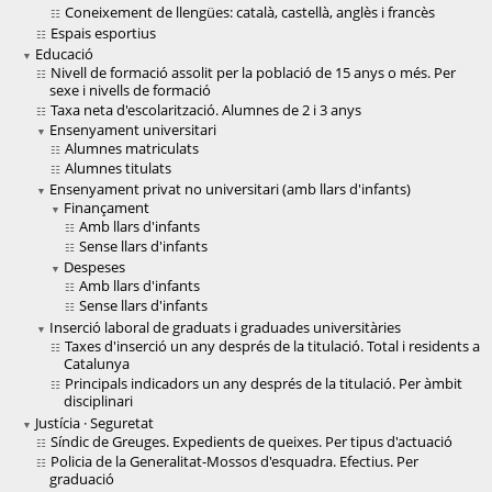
Coneixement de llengües: català, castellà, anglès i francès
Espais esportius
Educació
Nivell de formació assolit per la població de 15 anys o més. Per
sexe i nivells de formació
Taxa neta d'escolarització. Alumnes de 2 i 3 anys
Ensenyament universitari
Alumnes matriculats
Alumnes titulats
Ensenyament privat no universitari (amb llars d'infants)
Finançament
Amb llars d'infants
Sense llars d'infants
Despeses
Amb llars d'infants
Sense llars d'infants
Inserció laboral de graduats i graduades universitàries
Taxes d'inserció un any després de la titulació. Total i residents a
Catalunya
Principals indicadors un any després de la titulació. Per àmbit
disciplinari
Justícia · Seguretat
Síndic de Greuges. Expedients de queixes. Per tipus d'actuació
Policia de la Generalitat-Mossos d'esquadra. Efectius. Per
graduació