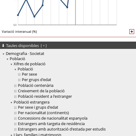
Variació interanual (%)
Taules disponibles
[
+
]
Demografia · Societat
Població
Xifres de població
Població
Per sexe
Per grups d'edat
Població centenària
Creixement de la població
Població resident a l'estranger
Població estrangera
Per sexe i grups d'edat
Per nacionalitat (continents)
Concessions de nacionalitat espanyola
Estrangers amb targeta de residència
Estrangers amb autorització d'estada per estudis
Llars, famílies i matrimonis