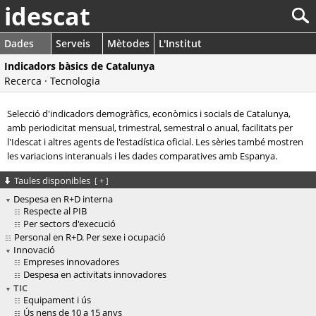
idescat
Dades
Serveis
Mètodes
L'Institut
Indicadors bàsics de Catalunya
Recerca · Tecnologia
Selecció d'indicadors demogràfics, econòmics i socials de Catalunya,
amb periodicitat mensual, trimestral, semestral o anual, facilitats per
l'Idescat i altres agents de l'estadística oficial. Les sèries també mostren
les variacions interanuals i les dades comparatives amb Espanya.
Taules disponibles
[
+
]
Despesa en R+D interna
Respecte al PIB
Per sectors d'execució
Personal en R+D. Per sexe i ocupació
Innovació
Empreses innovadores
Despesa en activitats innovadores
TIC
Equipament i ús
Ús nens de 10 a 15 anys