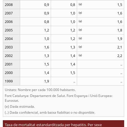
2008
0,9
0,8
(
e
)
1,5
2007
0,9
1,0
(
e
)
1,6
2006
0,8
1,0
(
e
)
1,6
2005
1,2
1,2
(
e
)
1,8
2004
1,0
1,2
(
e
)
1,9
2003
1,6
1,3
(
e
)
2,1
2002
1,3
1,4
(
e
)
2,2
2001
1,5
1,4
..
2000
1,4
1,5
..
1999
1,9
..
..
Unitats: Nombre per cada 100.000 habitants.
Font Catalunya: Departament de Salut. Font Espanya i Unió Europea:
Eurostat.
(e) Dada estimada.
(..) Dada confidencial, amb baixa fiabilitat o no disponible.
Taxa de mortalitat estandarditzada per hepatitis. Per sexe