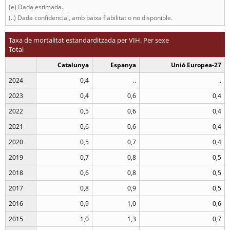
(e) Dada estimada.
(..) Dada confidencial, amb baixa fiabilitat o no disponible.
Taxa de mortalitat estandarditzada per VIH. Per sexe
Total
Catalunya
Espanya
Unió Europea-27
2024
0,4
..
..
2023
0,4
0,6
0,4
2022
0,5
0,6
0,4
2021
0,6
0,6
0,4
2020
0,5
0,7
0,4
2019
0,7
0,8
0,5
2018
0,6
0,8
0,5
2017
0,8
0,9
0,5
2016
0,9
1,0
0,6
2015
1,0
1,3
0,7