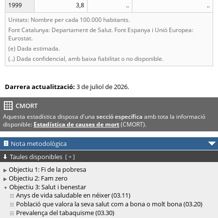
1999
3,8
..
..
Unitats: Nombre per cada 100.000 habitants.
Font Catalunya: Departament de Salut. Font Espanya i Unió Europea:
Eurostat.
(e) Dada estimada.
(..) Dada confidencial, amb baixa fiabilitat o no disponible.
Darrera actualització:
3 de juliol de 2026.
CMORT
Aquesta estadística disposa d'una
secció específica
amb tota la informació
disponible:
Estadística de causes de mort
(CMORT).
Nota metodològica
Taules disponibles
[
+
]
Objectiu 1: Fi de la pobresa
Objectiu 2: Fam zero
Objectiu 3: Salut i benestar
Anys de vida saludable en néixer (03.11)
Població que valora la seva salut com a bona o molt bona (03.20)
Prevalença del tabaquisme (03.30)