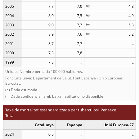
2005
7,7
7,0
(
e
)
4,8
2004
8,0
7,5
(
e
)
4,9
2003
9,0
7,7
(
e
)
5,3
2002
8,9
7,6
(
e
)
5,2
2001
8,7
7,7
..
2000
7,3
7,8
..
1999
7,8
..
..
Unitats: Nombre per cada 100.000 habitants.
Font Catalunya: Departament de Salut. Font Espanya i Unió Europea:
Eurostat.
(e) Dada estimada.
(..) Dada confidencial, amb baixa fiabilitat o no disponible.
Taxa de mortalitat estandarditzada per tuberculosi. Per sexe
Total
Catalunya
Espanya
Unió Europea-27
2024
0,5
..
..