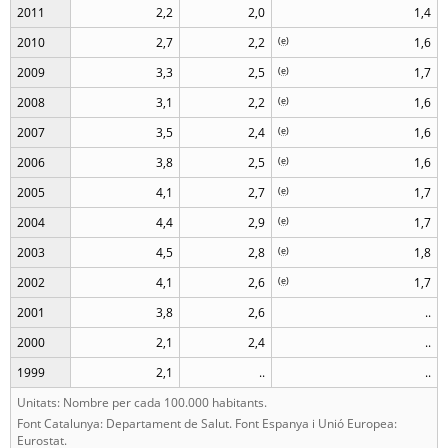
2011
2,2
2,0
1,4
2010
2,7
2,2
(
e
)
1,6
2009
3,3
2,5
(
e
)
1,7
2008
3,1
2,2
(
e
)
1,6
2007
3,5
2,4
(
e
)
1,6
2006
3,8
2,5
(
e
)
1,6
2005
4,1
2,7
(
e
)
1,7
2004
4,4
2,9
(
e
)
1,7
2003
4,5
2,8
(
e
)
1,8
2002
4,1
2,6
(
e
)
1,7
2001
3,8
2,6
..
2000
2,1
2,4
..
1999
2,1
..
..
Unitats: Nombre per cada 100.000 habitants.
Font Catalunya: Departament de Salut. Font Espanya i Unió Europea:
Eurostat.