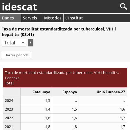
idescat
Dades
Serveis
Mètodes
L'Institut
Taxa de mortalitat estandarditzada per tuberculosi, VIH i
hepatitis (03.41)
Darrer període
Taxa de mortalitat estandarditzada per tuberculosi, VIH i hepatitis.
Per sexe
Total
Catalunya
Espanya
Unió Europea-27
2024
1,5
..
..
2023
1,4
1,5
1,6
2022
1,8
1,6
1,7
2021
1,8
1,8
1,7