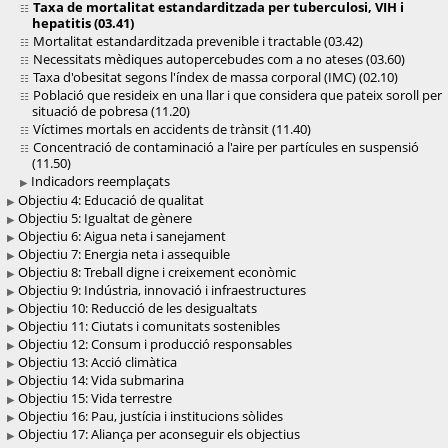
Taxa de mortalitat estandarditzada per tuberculosi, VIH i
hepatitis (03.41)
Mortalitat estandarditzada prevenible i tractable (03.42)
Necessitats mèdiques autopercebudes com a no ateses (03.60)
Taxa d'obesitat segons l'índex de massa corporal (IMC) (02.10)
Població que resideix en una llar i que considera que pateix soroll per
situació de pobresa (11.20)
Víctimes mortals en accidents de trànsit (11.40)
Concentració de contaminació a l'aire per partícules en suspensió
(11.50)
Indicadors reemplaçats
Objectiu 4: Educació de qualitat
Objectiu 5: Igualtat de gènere
Objectiu 6: Aigua neta i sanejament
Objectiu 7: Energia neta i assequible
Objectiu 8: Treball digne i creixement econòmic
Objectiu 9: Indústria, innovació i infraestructures
Objectiu 10: Reducció de les desigualtats
Objectiu 11: Ciutats i comunitats sostenibles
Objectiu 12: Consum i producció responsables
Objectiu 13: Acció climàtica
Objectiu 14: Vida submarina
Objectiu 15: Vida terrestre
Objectiu 16: Pau, justícia i institucions sòlides
Objectiu 17: Aliança per aconseguir els objectius