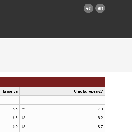
es
en
Espanya
Unió Europea-27
..
..
6,5
(
e
)
7,9
6,6
(
b
)
8,2
6,9
(
b
)
8,7