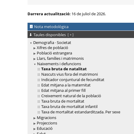
Darrera actualització:
16 de juliol de 2026.
Nota metodològica
Taules disponibles
[
+
]
Demografia · Societat
Xifres de població
Població estrangera
Llars, famílies i matrimonis
Naixements i defuncions
Taxa bruta de natalitat
Nascuts vius fora del matrimoni
Indicador conjuntural de fecunditat
Edat mitjana a la maternitat
Edat mitjana al primer fill
Creixement natural de la població
Taxa bruta de mortalitat
Taxa bruta de mortalitat infantil
Taxa de mortalitat estandarditzada. Per sexe
Migracions
Projeccions
Educació
Salut