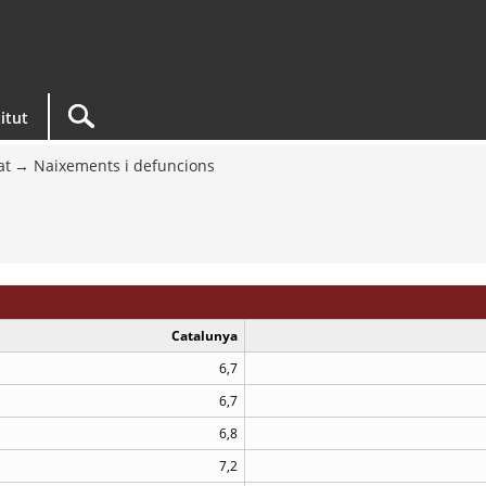
titut
at
Naixements i defuncions
Catalunya
6,7
6,7
6,8
7,2