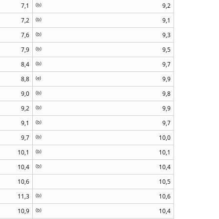
7,1
(
b
)
9,2
7,2
(
b
)
9,1
7,6
(
b
)
9,3
7,9
(
b
)
9,5
8,4
(
b
)
9,7
8,8
(
e
)
9,9
9,0
(
b
)
9,8
9,2
(
b
)
9,9
9,1
(
b
)
9,7
9,7
(
b
)
10,0
10,1
(
b
)
10,1
10,4
(
b
)
10,4
10,6
10,5
11,3
(
b
)
10,6
10,9
(
b
)
10,4