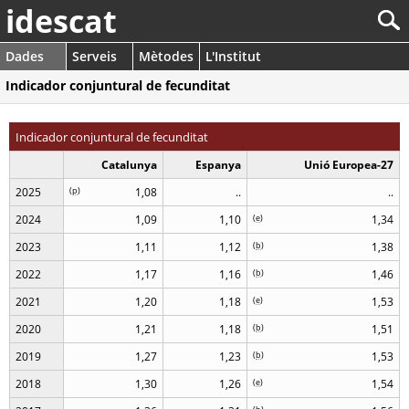
idescat
Dades
Serveis
Mètodes
L'Institut
Indicador conjuntural de fecunditat
Indicador conjuntural de fecunditat
Catalunya
Espanya
Unió Europea-27
2025
(
p
)
1,08
..
..
2024
1,09
1,10
(
e
)
1,34
2023
1,11
1,12
(
b
)
1,38
2022
1,17
1,16
(
b
)
1,46
2021
1,20
1,18
(
e
)
1,53
2020
1,21
1,18
(
b
)
1,51
2019
1,27
1,23
(
b
)
1,53
2018
1,30
1,26
(
e
)
1,54