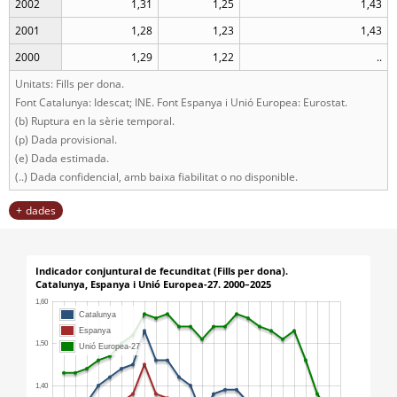
2002
1,31
1,25
1,43
2001
1,28
1,23
1,43
2000
1,29
1,22
..
Unitats: Fills per dona.
Font Catalunya: Idescat; INE. Font Espanya i Unió Europea: Eurostat.
(b) Ruptura en la sèrie temporal.
(p) Dada provisional.
(e) Dada estimada.
(..) Dada confidencial, amb baixa fiabilitat o no disponible.
dades