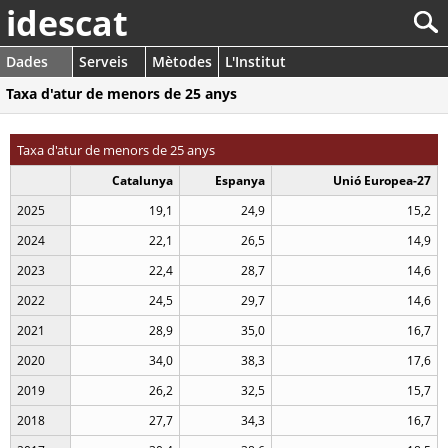
idescat
Dades
Serveis
Mètodes
L'Institut
Taxa d'atur de menors de 25 anys
Taxa d'atur de menors de 25 anys
Catalunya
Espanya
Unió Europea-27
2025
19,1
24,9
15,2
2024
22,1
26,5
14,9
2023
22,4
28,7
14,6
2022
24,5
29,7
14,6
2021
28,9
35,0
16,7
2020
34,0
38,3
17,6
2019
26,2
32,5
15,7
2018
27,7
34,3
16,7