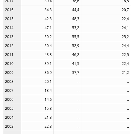
2017
30,4
38,6
18,5
2016
34,3
44,4
20,7
2015
42,3
48,3
22,4
2014
47,1
53,2
24,1
2013
50,2
55,5
25,2
2012
50,4
52,9
24,4
2011
43,8
46,2
22,5
2010
39,1
41,5
22,4
2009
36,9
37,7
21,2
2008
20,1
..
..
2007
13,4
..
..
2006
14,6
..
..
2005
15,8
..
..
2004
21,3
..
..
2003
22,8
..
..