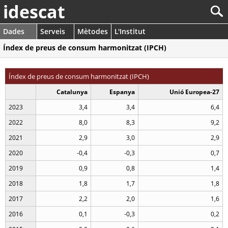
idescat
Dades
Serveis
Mètodes
L'Institut
Índex de preus de consum harmonitzat (IPCH)
Índex de preus de consum harmonitzat (IPCH)
Catalunya
Espanya
Unió Europea-27
2023
3,4
3,4
6,4
2022
8,0
8,3
9,2
2021
2,9
3,0
2,9
2020
-0,4
-0,3
0,7
2019
0,9
0,8
1,4
2018
1,8
1,7
1,8
2017
2,2
2,0
1,6
2016
0,1
-0,3
0,2