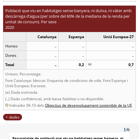
Població que viu en habitatges sense banyera, ni dutxa, ni vàter amb
descàrrega d'aigua (per sobre del 60% de la mediana de la renda per
unitat de consum). Per sexe
2020
Catalunya
Espanya
Unió Europea-27
Homes
..
..
..
Dones
..
..
..
Total
..
0,2
(
e
)
0,7
Unitats: Percentatge.
Font Catalunya: Idescat. Enquesta de condicions de vida. Font Espanya i
Unió Europea: Eurostat.
(e) Dada estimada.
(..) Dada confidencial, amb baixa fiabilitat o no disponible.
Indicador 06.10 dels
Objectius de desenvolupament sostenible de la
UE
dades