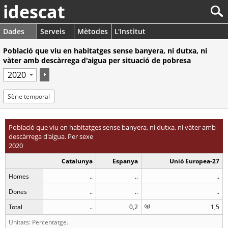
idescat
Dades
Serveis
Mètodes
L'Institut
Població que viu en habitatges sense banyera, ni dutxa, ni
vàter amb descàrrega d'aigua per situació de pobresa
Sèrie temporal
Població que viu en habitatges sense banyera, ni dutxa, ni vàter amb
descàrrega d'aigua. Per sexe
2020
Catalunya
Espanya
Unió Europea-27
Homes
..
..
..
Dones
..
..
..
Total
..
0,2
(
e
)
1,5
Unitats: Percentatge.