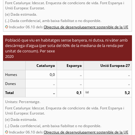
Font Catalunya: Idescat. Enquesta de condicions de vida. Font Espanya i
Unió Europea: Eurostat.
(e) Dada estimada.
(..) Dada confidencial, amb baixa fiabilitat o no disponible.
Indicador 06.10 dels
Objectius de desenvolupament sostenible de la
UE
Població que viu en habitatges sense banyera, ni dutxa, ni vàter amb
descàrrega d'aigua (per sota del 60% de la mediana de la renda per
unitat de consum). Per sexe
2020
Catalunya
Espanya
Unió Europea-27
Homes
0,0
..
..
Dones
..
..
..
Total
..
0,1
(
e
)
5,2
Unitats: Percentatge.
Font Catalunya: Idescat. Enquesta de condicions de vida. Font Espanya i
Unió Europea: Eurostat.
(e) Dada estimada.
(..) Dada confidencial, amb baixa fiabilitat o no disponible.
Indicador 06.10 dels
Objectius de desenvolupament sostenible de la
UE