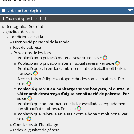
desembre de 2021.
Nota metodològica
Taules disponibles
[
+
]
Demografia · Societat
Qualitat de vida
Condicions de vida
Distribució personal de la renda
Risc de pobresa
Privacions de les llars
Població amb privació material severa. Per sexe
Població amb privació material i social severa. Per sexe
Població que viu en llars amb intensitat de treball molt baixa.
Per sexe
Necessitats mèdiques autopercebudes com a no ateses. Per
sexe
Població que viu en habitatges sense banyera, ni dutxa, ni
vàter amb descàrrega d'aigua per situació de pobresa. Per
sexe
Població que no pot mantenir la llar escalfada adequadament
per situació de pobresa. Per sexe
Població que valora la seva salut com a bona o molt bona. Per
sexe
Condicions de l'habitatge
Índex d'igualtat de gènere