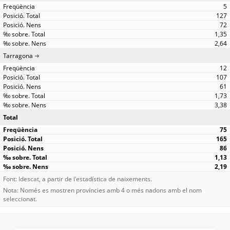
5
127
72
1,35
2,64
Tarragona
12
107
61
1,73
3,38
Total
75
165
86
1,13
2,19
Font: Idescat, a partir de l'estadística de naixements.
Nota: Només es mostren províncies amb 4 o més nadons amb el nom
seleccionat.