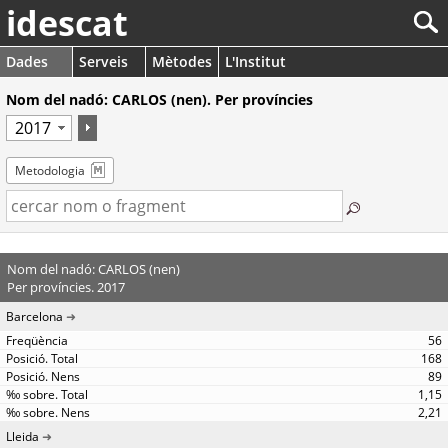
idescat
Dades
Serveis
Mètodes
L'Institut
Nom del nadó: CARLOS (nen). Per províncies
Metodologia
Nom del nadó: CARLOS (nen)
Per províncies. 2017
Barcelona
56
168
89
1,15
2,21
Lleida