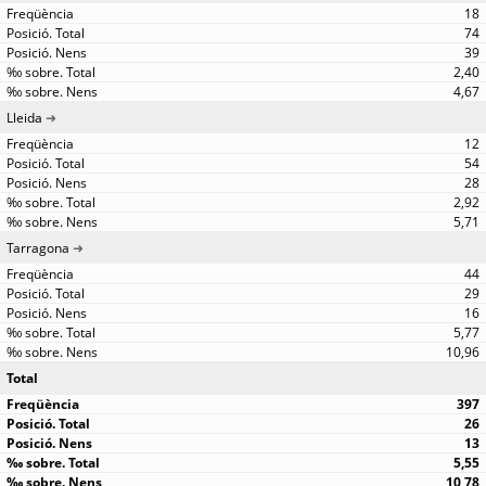
18
74
39
2,40
4,67
Lleida
12
54
28
2,92
5,71
Tarragona
44
29
16
5,77
10,96
Total
397
26
13
5,55
10,78