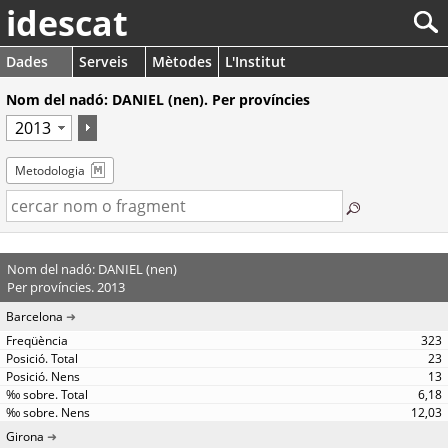
idescat
Dades
Serveis
Mètodes
L'Institut
Nom del nadó: DANIEL (nen). Per províncies
Metodologia
Nom del nadó: DANIEL (nen)
Per províncies. 2013
Barcelona
323
23
13
6,18
12,03
Girona