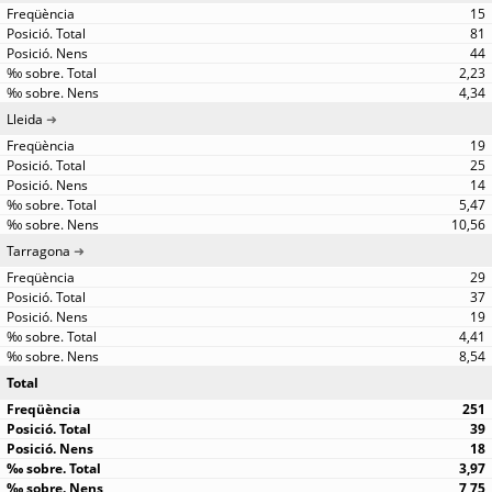
15
81
44
2,23
4,34
Lleida
19
25
14
5,47
10,56
Tarragona
29
37
19
4,41
8,54
Total
251
39
18
3,97
7,75