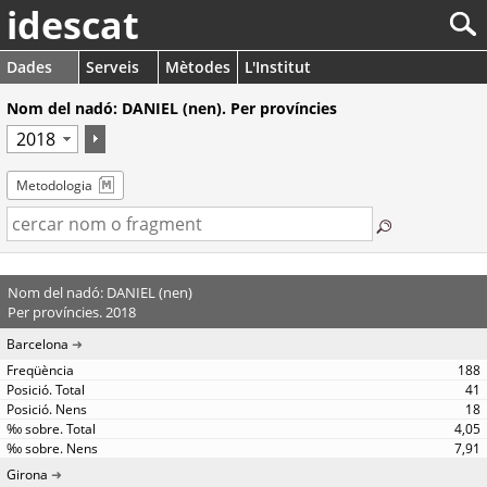
idescat
Dades
Serveis
Mètodes
L'Institut
Nom del nadó: DANIEL (nen). Per províncies
Metodologia
Nom del nadó: DANIEL (nen)
Per províncies. 2018
Barcelona
188
41
18
4,05
7,91
Girona