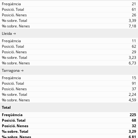
21
61
26
3,39
7,18
Lleida
11
62
29
3,23
6,73
Tarragona
15
91
37
2,24
4,59
Total
225
68
32
3,29
6,81