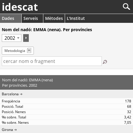
idescat
Dades
Serveis
Mètodes
L'Institut
Nom del nadó: EMMA (nena). Per províncies
Metodologia
Nom del nadó: EMMA (nena)
Per províncies. 2002
Barcelona
178
68
32
3,42
7,05
Girona