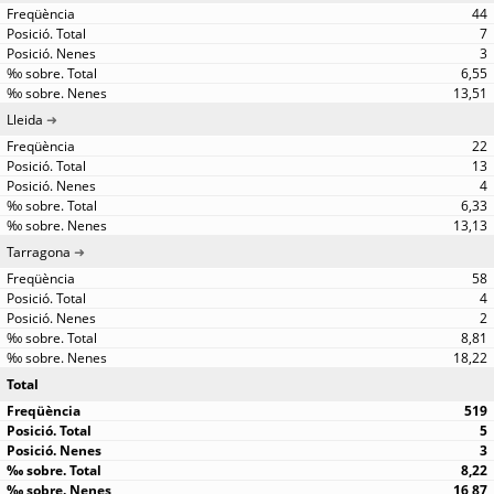
44
7
3
6,55
13,51
Lleida
22
13
4
6,33
13,13
Tarragona
58
4
2
8,81
18,22
Total
519
5
3
8,22
16,87