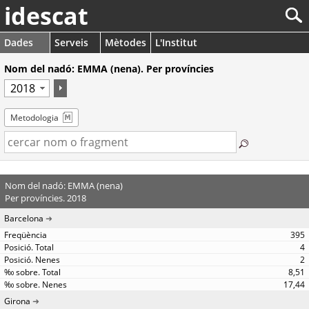
idescat
Dades
Serveis
Mètodes
L'Institut
Nom del nadó: EMMA (nena). Per províncies
Metodologia
Nom del nadó: EMMA (nena)
Per províncies. 2018
Barcelona
395
4
2
8,51
17,44
Girona