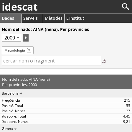
idescat
Dades
Serveis
Mètodes
L'Institut
Nom del nadó: AINA (nena). Per províncies
Metodologia
Nom del nadó: AINA (nena)
Per províncies. 2000
Barcelona
215
55
27
4,45
9,21
Girona