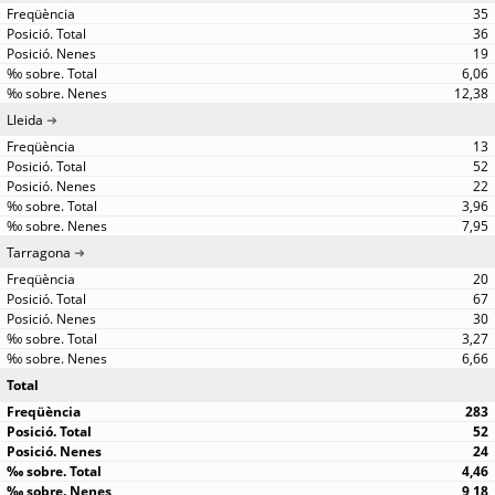
35
36
19
6,06
12,38
Lleida
13
52
22
3,96
7,95
Tarragona
20
67
30
3,27
6,66
Total
283
52
24
4,46
9,18