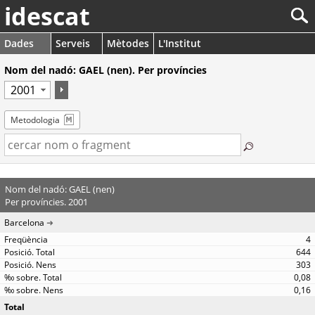
idescat
Dades
Serveis
Mètodes
L'Institut
Nom del nadó: GAEL (nen). Per províncies
Metodologia
Nom del nadó: GAEL (nen)
Per províncies. 2001
Barcelona
4
644
303
0,08
0,16
Total