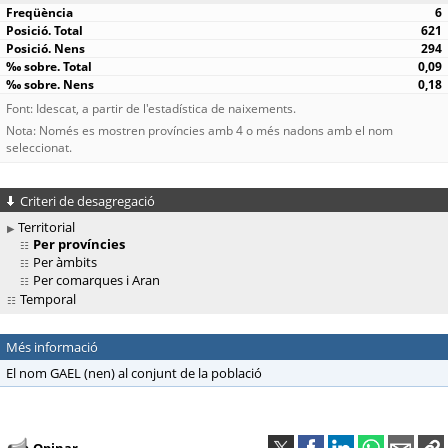
6
621
294
0,09
0,18
Font: Idescat, a partir de l'estadística de naixements.
Nota: Només es mostren províncies amb 4 o més nadons amb el nom
seleccionat.
Criteri de desagregació
Territorial
Per províncies
Per àmbits
Per comarques i Aran
Temporal
Més informació
El nom GAEL (nen) al conjunt de la població
Opinar